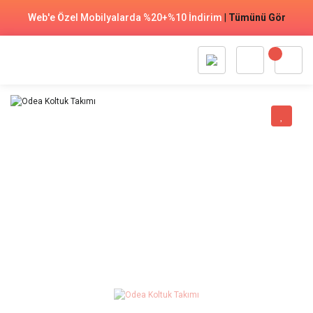
Web'e Özel Mobilyalarda %20+%10 İndirim
|
Tümünü Gör