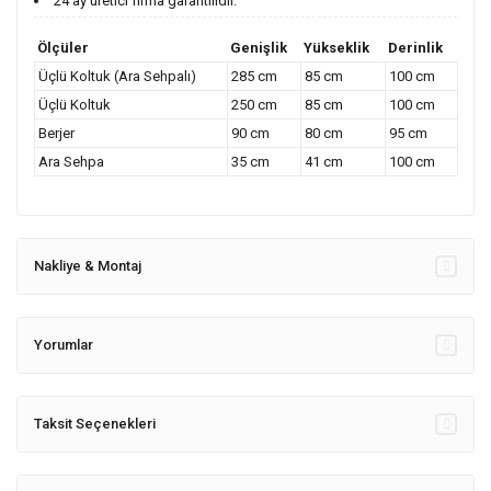
24 ay üretici firma garantilidir.
Ölçüler
Genişlik
Yükseklik
Derinlik
Üçlü Koltuk (Ara Sehpalı)
285 cm
85 cm
100 cm
Üçlü Koltuk
250 cm
85 cm
100 cm
Berjer
90 cm
80 cm
95 cm
Ara Sehpa
35 cm
41 cm
100 cm
Nakliye & Montaj
Yorumlar
Taksit Seçenekleri