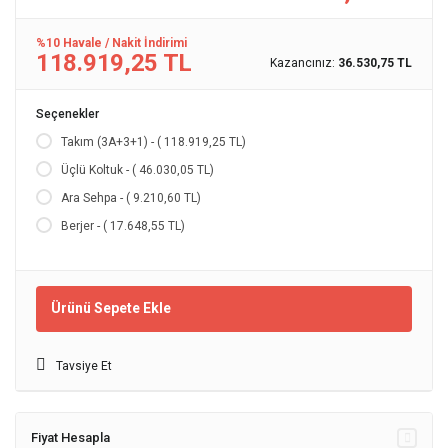
%10 Havale / Nakit İndirimi
118.919,25 TL
Kazancınız:
36.530,75 TL
Seçenekler
Takım (3A+3+1) - ( 118.919,25 TL)
Üçlü Koltuk - ( 46.030,05 TL)
Ara Sehpa - ( 9.210,60 TL)
Berjer - ( 17.648,55 TL)
Ürünü Sepete Ekle
Tavsiye Et
Fiyat Hesapla