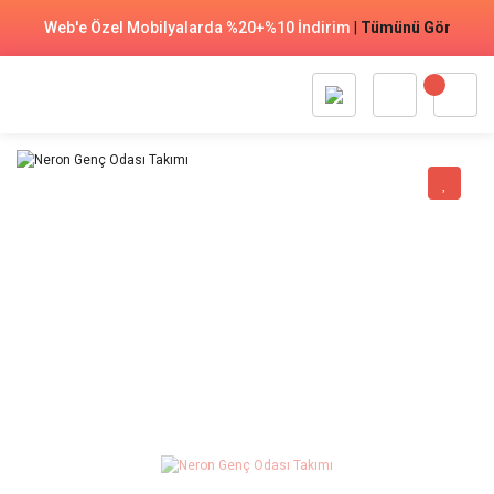
Web'e Özel Mobilyalarda %20+%10 İndirim
|
Tümünü Gör