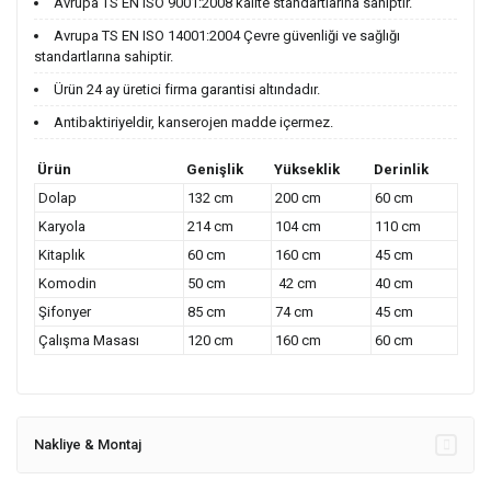
Avrupa TS EN ISO 9001:2008 kalite standartlarına sahiptir.
Avrupa TS EN ISO 14001:2004 Çevre güvenliği ve sağlığı
standartlarına sahiptir.
Ürün 24 ay üretici firma garantisi altındadır.
Antibaktiriyeldir, kanserojen madde içermez.
Ürün
Genişlik
Yükseklik
Derinlik
Dolap
132 cm
200 cm
60 cm
Karyola
214 cm
104 cm
110 cm
Kitaplık
60 cm
160 cm
45 cm
Komodin
50 cm
42 cm
40 cm
Şifonyer
85 cm
74 cm
45 cm
Çalışma Masası
120 cm
160 cm
60 cm
Nakliye & Montaj