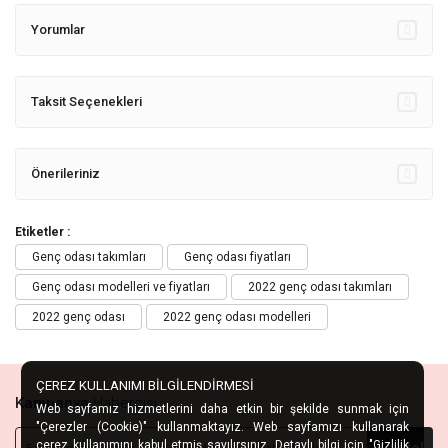
Yorumlar
Taksit Seçenekleri
Önerileriniz
Etiketler :
Genç odası takımları
Genç odası fiyatları
Genç odası modelleri ve fiyatları
2022 genç odası takımları
2022 genç odası
2022 genç odası modelleri
ÇEREZ KULLANIMI BİLGİLENDİRMESİ
Kampanya
Habercisi
Web sayfamız hizmetlerini daha etkin bir şekilde sunmak için
"Çerezler (Cookie)" kullanmaktayız. Web sayfamızı kullanarak
çerez kullanımını kabul etmiş sayılırsınız. Detaylı bilgi için "
Gizlilik
Kaydol