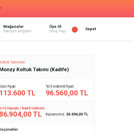
r
Mağazalar
Üye Ol
Sepet
İletişim bilgileri
Giriş Yap
Koltuk Takımları
Monzy Koltuk Takımı (Kadife)
Ürün Fiyatı
%15 indirimli fiyatı
113.600 TL
96.560,00 TL
%10 Havale / Nakit İndirimi
86.904,00 TL
Kazancınız:
26.696,00 TL
Seçenekler