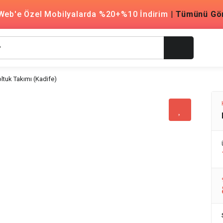
Web'e Özel Mobilyalarda %20+%10 İndirim
|
Tümünü Gö
tuk Takımı (Kadife)