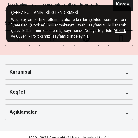
Kaydol
ÇEREZ KULLANIMI BİLGİLENDİRMESİ
Web sayfamız hizmetlerini daha etkin bir şekilde sunmak için
Sosyal
Medya
@kargilimobilya
"Çerezler (Cookie)" kullanmaktayız. Web sayfamızı kullanarak
çerez kullanımını kabul etmiş sayılırsınız. Detaylı bilgi için "
Gizlilik
ve Güvenlik Politikamız
" sayfamızı inceleyiniz.
Kurumsal
Keşfet
Açıklamalar