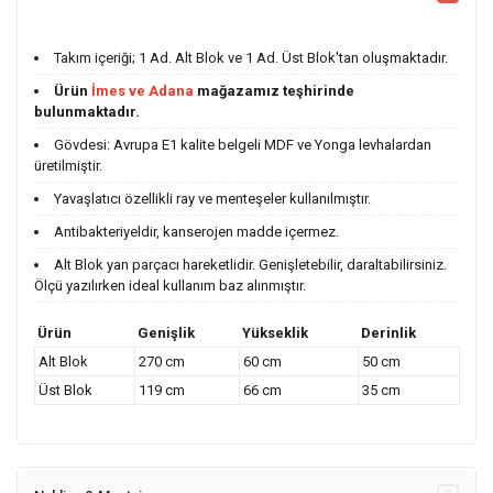
Takım içeriği; 1 Ad. Alt Blok ve 1 Ad. Üst Blok'tan oluşmaktadır.
Ürün
İmes ve Adana
mağazamız teşhirinde
bulunmaktadır.
Gövdesi: Avrupa E1 kalite belgeli MDF ve Yonga levhalardan
üretilmiştir.
Yavaşlatıcı özellikli ray ve menteşeler kullanılmıştır.
Antibakteriyeldir, kanserojen madde içermez.
Alt Blok yan parçacı hareketlidir. Genişletebilir, daraltabilirsiniz.
Ölçü yazılırken ideal kullanım baz alınmıştır.
Ürün
Genişlik
Yükseklik
Derinlik
Alt Blok
270 cm
60 cm
50 cm
Üst Blok
119 cm
66 cm
35 cm