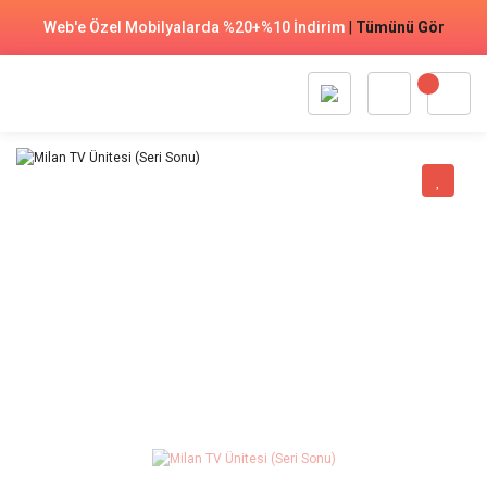
Web'e Özel Mobilyalarda %20+%10 İndirim
|
Tümünü Gör