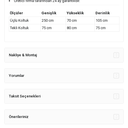
Üretici firma tarafından 24 ay garantilidir.
Ölçüler
Genişlik
Yükseklik
Derinlik
Üçlü Koltuk
250 cm
70 cm
105 cm
Tekli Koltuk
75 cm
80 cm
75 cm
Nakliye & Montaj
Yorumlar
Taksit Seçenekleri
Önerileriniz