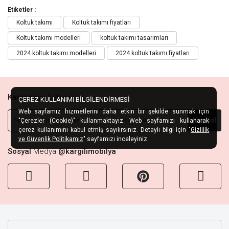
Etiketler :
Koltuk takımı
Koltuk takımı fiyatları
Koltuk takımı modelleri
koltuk takımı tasarımları
2024 koltuk takımı modelleri
2024 koltuk takımı fiyatları
Kampanya
Habercisi
ÇEREZ KULLANIMI BİLGİLENDİRMESİ
Web sayfamız hizmetlerini daha etkin bir şekilde sunmak için
Kaydol
"Çerezler (Cookie)" kullanmaktayız. Web sayfamızı kullanarak
çerez kullanımını kabul etmiş sayılırsınız. Detaylı bilgi için "
Gizlilik
ve Güvenlik Politikamız
" sayfamızı inceleyiniz.
Sosyal
Medya
@kargilimobilya