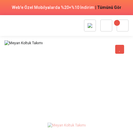
Web'e Özel Mobilyalarda %20+%10 İndirim
|
Tümünü Gör