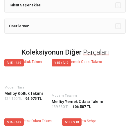
Taksit Seçenekleri
Önerileriniz
Koleksiyonun Diğer
Parçaları
%15 + %10
%15 + %10
Modern Tasarım
Mellby Koltuk Takımı
Modern Tasarım
124.150 TL
94.975 TL
Mellby Yemek Odası Takımı
139.330 TL
106.587 TL
%15 + %10
%15 + %10