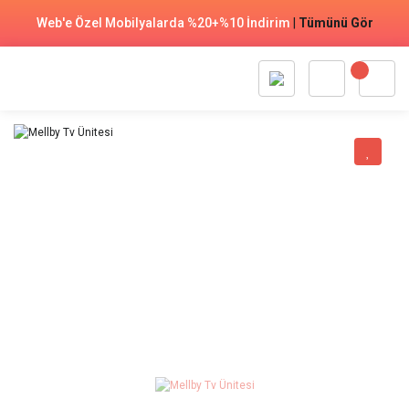
Web'e Özel Mobilyalarda %20+%10 İndirim
|
Tümünü Gör