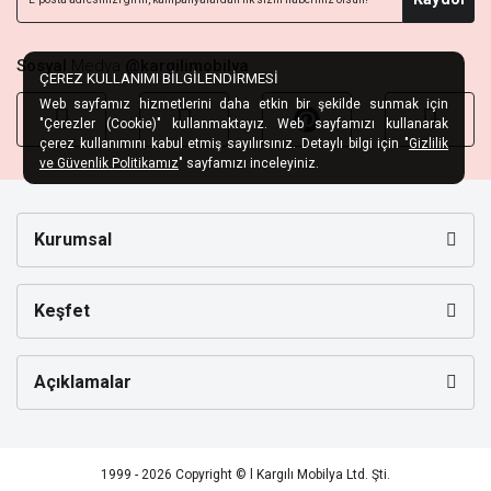
Sosyal
Medya
@kargilimobilya
ÇEREZ KULLANIMI BİLGİLENDİRMESİ
Web sayfamız hizmetlerini daha etkin bir şekilde sunmak için
"Çerezler (Cookie)" kullanmaktayız. Web sayfamızı kullanarak
çerez kullanımını kabul etmiş sayılırsınız. Detaylı bilgi için "
Gizlilik
ve Güvenlik Politikamız
" sayfamızı inceleyiniz.
Kurumsal
Keşfet
Açıklamalar
1999 - 2026 Copyright © l Kargılı Mobilya Ltd. Şti.