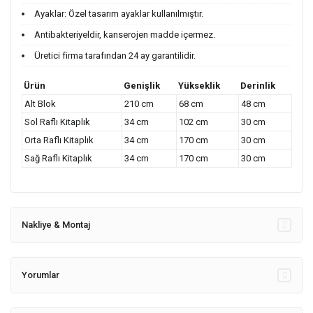
Ayaklar: Özel tasarım ayaklar kullanılmıştır.
Antibakteriyeldir, kanserojen madde içermez.
Üretici firma tarafından 24 ay garantilidir.
Ürün
Genişlik
Yükseklik
Derinlik
Alt Blok
210 cm
68 cm
48 cm
Sol Raflı Kitaplık
34 cm
102 cm
30 cm
Orta Raflı Kitaplık
34 cm
170 cm
30 cm
Sağ Raflı Kitaplık
34 cm
170 cm
30 cm
Nakliye & Montaj
Yorumlar