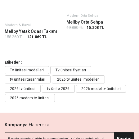
Modern Orta Sehpa
Mellby Orta Sehpa
Modern & Bazalı
19.880 TL
15.208 TL
Mellby Yatak Odası Takımı
158.260 TL
121.069 TL
Etiketler :
Tv ünitesi modelleri
Tv ünitesi fiyatları
tv ünitesi tasarımları
2026 tv ünitesi modelleri
2026 tv ünitesi
tv ünite 2026
2026 model tv üniteleri
2026 modern tv ünitesi
Kampanya
Habercisi
Kaydol