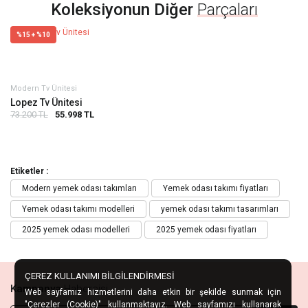
Koleksiyonun Diğer
Parçaları
%15 + %10
Modern Tv Ünitesi
Lopez Tv Ünitesi
73.200 TL
55.998 TL
Etiketler :
Modern yemek odası takımları
Yemek odası takımı fiyatları
Yemek odası takımı modelleri
yemek odası takımı tasarımları
2025 yemek odası modelleri
2025 yemek odası fiyatları
ÇEREZ KULLANIMI BİLGİLENDİRMESİ
Kampanya
Habercisi
Web sayfamız hizmetlerini daha etkin bir şekilde sunmak için
"Çerezler (Cookie)" kullanmaktayız. Web sayfamızı kullanarak