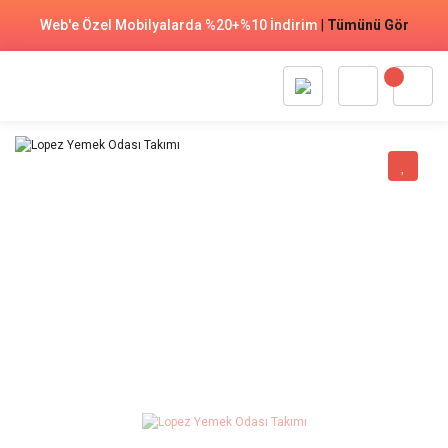
Web'e Özel Mobilyalarda %20+%10 İndirim
|
Tümünü Gör