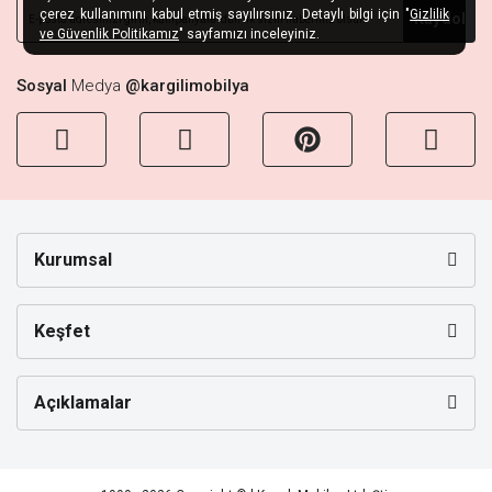
çerez kullanımını kabul etmiş sayılırsınız. Detaylı bilgi için "
Gizlilik
Kaydol
ve Güvenlik Politikamız
" sayfamızı inceleyiniz.
Sosyal
Medya
@kargilimobilya
Kurumsal
Keşfet
Açıklamalar