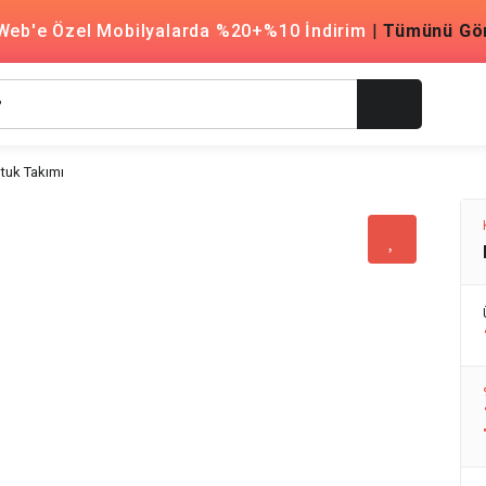
Web'e Özel Mobilyalarda %20+%10 İndirim
|
Tümünü Gö
tuk Takımı