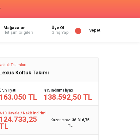
r
Mağazalar
Üye Ol
Sepet
İletişim bilgileri
Giriş Yap
Koltuk Takımları
Lexus Koltuk Takımı
Ürün Fiyatı
%15 indirimli fiyatı
163.050 TL
138.592,50 TL
%10 Havale / Nakit İndirimi
124.733,25
Kazancınız:
38.316,75
TL
TL