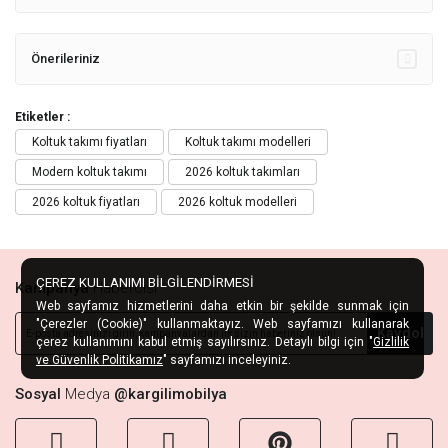
Önerileriniz
Etiketler :
Koltuk takımı fiyatları
Koltuk takımı modelleri
Modern koltuk takımı
2026 koltuk takımları
2026 koltuk fiyatları
2026 koltuk modelleri
ÇEREZ KULLANIMI BİLGİLENDİRMESİ
Kampanya
Habercisi
Web sayfamız hizmetlerini daha etkin bir şekilde sunmak için
"Çerezler (Cookie)" kullanmaktayız. Web sayfamızı kullanarak
Kaydol
çerez kullanımını kabul etmiş sayılırsınız. Detaylı bilgi için "
Gizlilik
ve Güvenlik Politikamız
" sayfamızı inceleyiniz.
Sosyal
Medya
@kargilimobilya