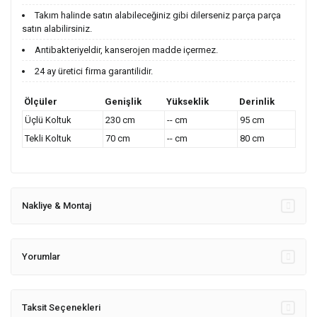
Takım halinde satın alabileceğiniz gibi dilerseniz parça parça
satın alabilirsiniz.
Antibakteriyeldir, kanserojen madde içermez.
24 ay üretici firma garantilidir.
Ölçüler
Genişlik
Yükseklik
Derinlik
Üçlü Koltuk
230 cm
-- cm
95 cm
Tekli Koltuk
70 cm
-- cm
80 cm
Nakliye & Montaj
Yorumlar
Taksit Seçenekleri