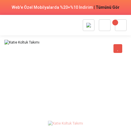
Web'e Özel Mobilyalarda %20+%10 İndirim
|
Tümünü Gör