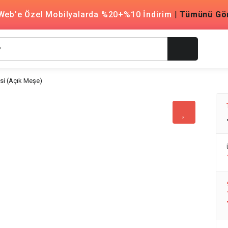
Web'e Özel Mobilyalarda %20+%10 İndirim
|
Tümünü Gö
esi (Açık Meşe)