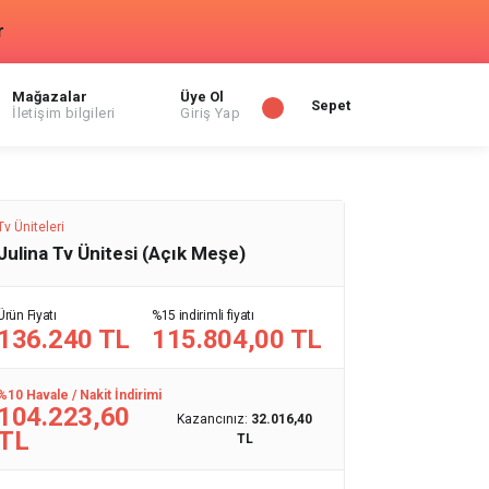
r
Mağazalar
Üye Ol
Sepet
İletişim bilgileri
Giriş Yap
Tv Üniteleri
Julina Tv Ünitesi (Açık Meşe)
Ürün Fiyatı
%15 indirimli fiyatı
136.240 TL
115.804,00 TL
%10 Havale / Nakit İndirimi
104.223,60
Kazancınız:
32.016,40
TL
TL