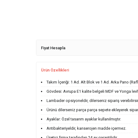
Fiyat Hesapla
Ürün Özellikleri
Takım İçeriği: 1 Ad. Alt Blok ve 1 Ad. Arka Pano (Raf
Gövdesi: Avrupa E1 kalite belgeli MDF ve Yonga levha
Lambader opsiyoneldir, dilerseniz sipariş verebilirsi
Ürünü dilerseniz parça parça sepete ekleyerek sipariş
Ayaklar: Özel tasarım ayaklar kullanılmıştır.
Antibakteriyeldir, kanserojen madde içermez.
Üretici firma tarafından 24 ay garantilidir.