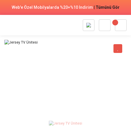
Web'e Özel Mobilyalarda %20+%10 İndirim
|
Tümünü Gör