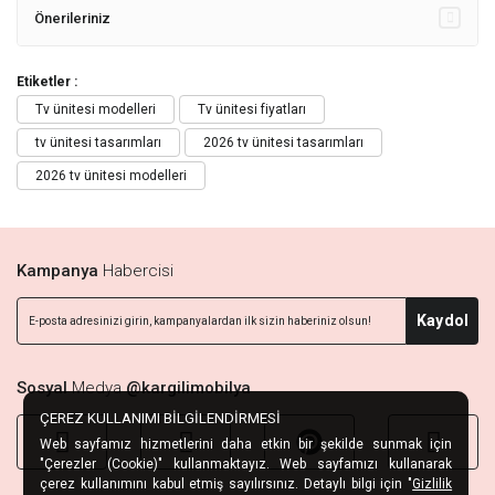
Önerileriniz
Etiketler :
Tv ünitesi modelleri
Tv ünitesi fiyatları
tv ünitesi tasarımları
2026 tv ünitesi tasarımları
2026 tv ünitesi modelleri
Kampanya
Habercisi
Kaydol
Sosyal
Medya
@kargilimobilya
ÇEREZ KULLANIMI BİLGİLENDİRMESİ
Web sayfamız hizmetlerini daha etkin bir şekilde sunmak için
"Çerezler (Cookie)" kullanmaktayız. Web sayfamızı kullanarak
çerez kullanımını kabul etmiş sayılırsınız. Detaylı bilgi için "
Gizlilik