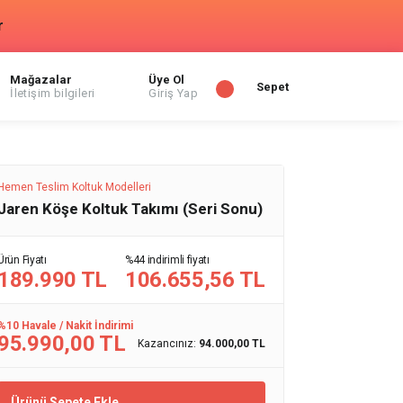
r
Mağazalar
Üye Ol
Sepet
İletişim bilgileri
Giriş Yap
Hemen Teslim Koltuk Modelleri
Jaren Köşe Koltuk Takımı (Seri Sonu)
Ürün Fiyatı
%44 indirimli fiyatı
189.990 TL
106.655,56 TL
%10 Havale / Nakit İndirimi
95.990,00 TL
Kazancınız:
94.000,00 TL
Ürünü Sepete Ekle