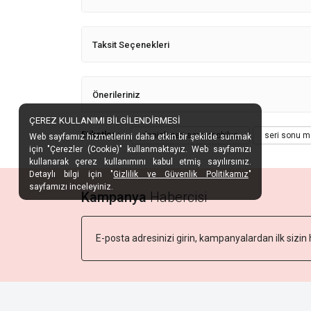
Taksit Seçenekleri
Önerileriniz
ÇEREZ KULLANIMI BİLGİLENDİRMESİ
Etiketler :
denizli seri sonu mobilya
seri sonu m
Web sayfamız hizmetlerini daha etkin bir şekilde sunmak
için "Çerezler (Cookie)" kullanmaktayız. Web sayfamızı
kullanarak çerez kullanımını kabul etmiş sayılırsınız.
Detaylı bilgi için "
Gizlilik ve Güvenlik Politikamız
"
sayfamızı inceleyiniz.
Kampanya
Habercisi