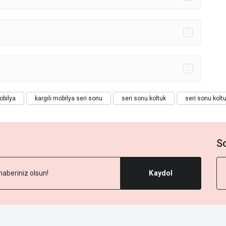
obilya
kargılı mobilya seri sonu
seri sonu koltuk
seri sonu koltu
S
Kaydol