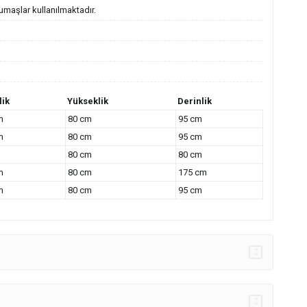
kumaşlar kullanılmaktadır.
lik
Yükseklik
Derinlik
m
80 cm
95 cm
m
80 cm
95 cm
80 cm
80 cm
m
80 cm
175 cm
m
80 cm
95 cm