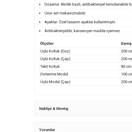
Döşeme: Akrilik bazlı, antibakteriyel temizlenebilir 
Ürün sırt mekanizmalıdır.
Ayaklar: Özel tasarım ayaklar kullanılmıştır.
Antibakteriyeldir, kanserojen madde içermez.
Ölçüler
Geniş
Üçlü Koltuk (Düz)
200 c
Üçlü Koltuk (Çap)
200 c
Tekli Koltuk
85 cm
Dinlenme Modül
100 c
Üçlü Modül (Çap)
200 c
Nakliye & Montaj
Yorumlar