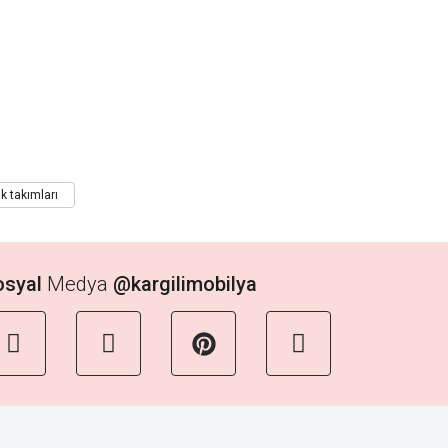
k takımları
osyal
Medya
@kargilimobilya