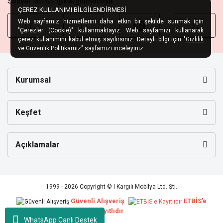
Sosyal
Medya
@kargilimobilya
ÇEREZ KULLANIMI BİLGİLENDİRMESİ
Web sayfamız hizmetlerini daha etkin bir şekilde sunmak için
"Çerezler (Cookie)" kullanmaktayız. Web sayfamızı kullanarak
çerez kullanımını kabul etmiş sayılırsınız. Detaylı bilgi için "
Gizlilik
ve Güvenlik Politikamız
" sayfamızı inceleyiniz.
Kurumsal
Keşfet
Açıklamalar
1999 - 2026 Copyright © l Kargılı Mobilya Ltd. Şti.
Güvenli Alışveriş
ETBİS’e
Kayıtlıdır
WhatsApp Canlı Destek