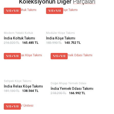
Koleksiyonun Diğer
Parçaları
%15 + %10
%15 + %10
Modern Yataklı Koltuk
Modüler Köşe Takımı
İndia Koltuk Takımı
İndia Köşe Takımı
216.320 TL
165.485 TL
183.990 TL
140.752 TL
%15 + %10
%15 + %10
Sehpalı Köşe Takımı
Doğal Ahşap Yemek Odası
İndia Relax Köşe Takımı
İndia Yemek Odası Takımı
181.130 TL
138.564 TL
218.290 TL
166.992 TL
%15 + %10