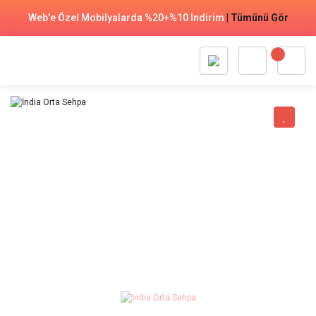
Web'e Özel Mobilyalarda %20+%10 İndirim
|
Tümünü Gör