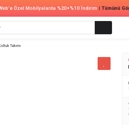
Web'e Özel Mobilyalarda %20+%10 İndirim
|
Tümünü Gö
oltuk Takımı