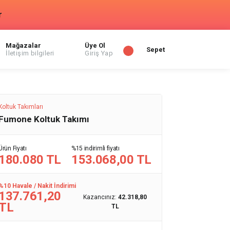
r
Mağazalar
Üye Ol
Sepet
İletişim bilgileri
Giriş Yap
Koltuk Takımları
Fumone Koltuk Takımı
Ürün Fiyatı
%15 indirimli fiyatı
180.080 TL
153.068,00 TL
%10 Havale / Nakit İndirimi
137.761,20
Kazancınız:
42.318,80
TL
TL