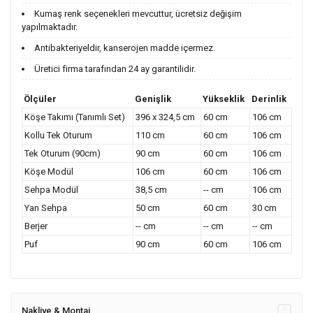
Kumaş renk seçenekleri mevcuttur, ücretsiz değişim
yapılmaktadır.
Antibakteriyeldir, kanserojen madde içermez.
Üretici firma tarafından 24 ay garantilidir.
Ölçüler
Genişlik
Yükseklik
Derinlik
Köşe Takımı (Tanımlı Set)
396 x 324,5 cm
60 cm
106 cm
Kollu Tek Oturum
110 cm
60 cm
106 cm
Tek Oturum (90cm)
90 cm
60 cm
106 cm
Köşe Modül
106 cm
60 cm
106 cm
Sehpa Modül
38,5 cm
-- cm
106 cm
Yan Sehpa
50 cm
60 cm
30 cm
Berjer
-- cm
-- cm
-- cm
Puf
90 cm
60 cm
106 cm
Nakliye & Montaj