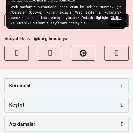
ÇEREZ KULLANIMI BİLGİLENDİRMESİ
Kampanya
Habercisi
Web sayfamız hizmetlerini daha etkin bir şekilde sunmak için
"Çerezler (Cookie)" kullanmaktayız. Web sayfamızı kullanarak
çerez kullanımını kabul etmiş sayılırsınız. Detaylı bilgi için "
Gizlilik
Kaydol
ve Güvenlik Politikamız
" sayfamızı inceleyiniz.
Sosyal
Medya
@kargilimobilya
Kurumsal
Keşfet
Açıklamalar