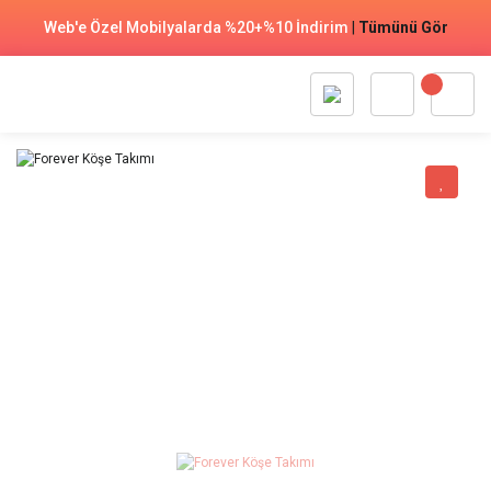
Web'e Özel Mobilyalarda %20+%10 İndirim
|
Tümünü Gör