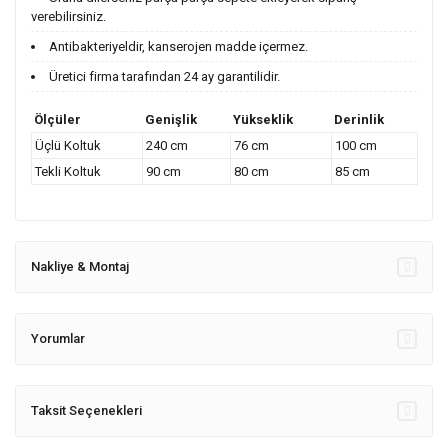
verebilirsiniz.
Antibakteriyeldir, kanserojen madde içermez.
Üretici firma tarafından 24 ay garantilidir.
Ölçüler
Genişlik
Yükseklik
Derinlik
Üçlü Koltuk
240 cm
76 cm
100 cm
Tekli Koltuk
90 cm
80 cm
85 cm
Nakliye & Montaj
Yorumlar
Taksit Seçenekleri