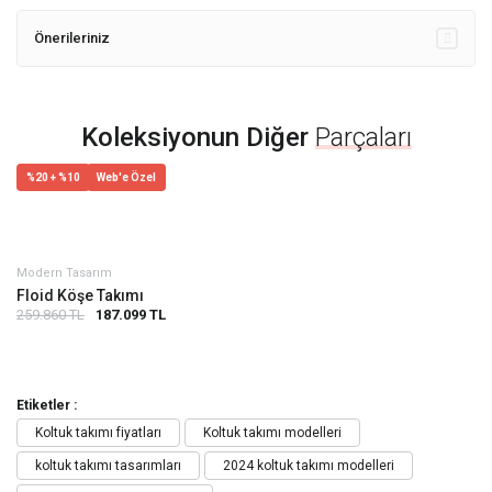
Önerileriniz
Koleksiyonun Diğer
Parçaları
%20 + %10
Web'e Özel
Modern Tasarım
Floid Köşe Takımı
259.860 TL
187.099 TL
Etiketler :
Koltuk takımı fiyatları
Koltuk takımı modelleri
koltuk takımı tasarımları
2024 koltuk takımı modelleri