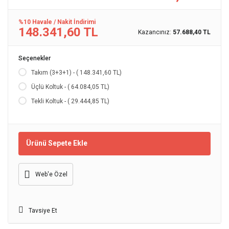
%10 Havale / Nakit İndirimi
148.341,60 TL
Kazancınız:
57.688,40 TL
Seçenekler
Takım (3+3+1) - ( 148.341,60 TL)
Üçlü Koltuk - ( 64.084,05 TL)
Tekli Koltuk - ( 29.444,85 TL)
Ürünü Sepete Ekle
Web'e Özel
Tavsiye Et