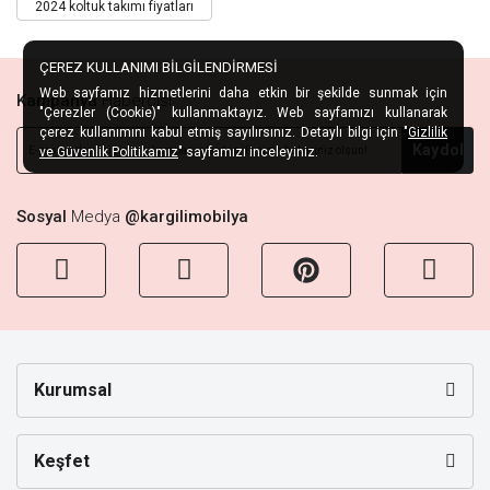
2024 koltuk takımı fiyatları
ÇEREZ KULLANIMI BİLGİLENDİRMESİ
Web sayfamız hizmetlerini daha etkin bir şekilde sunmak için
Kampanya
Habercisi
"Çerezler (Cookie)" kullanmaktayız. Web sayfamızı kullanarak
çerez kullanımını kabul etmiş sayılırsınız. Detaylı bilgi için "
Gizlilik
Kaydol
ve Güvenlik Politikamız
" sayfamızı inceleyiniz.
Sosyal
Medya
@kargilimobilya
Kurumsal
Keşfet