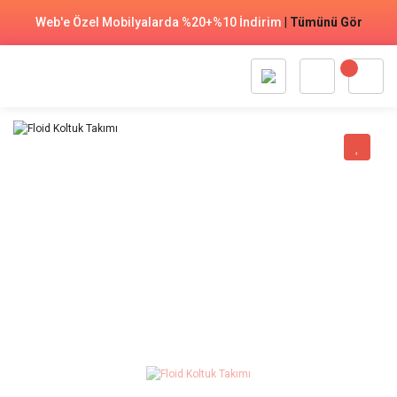
Web'e Özel Mobilyalarda %20+%10 İndirim
|
Tümünü Gör