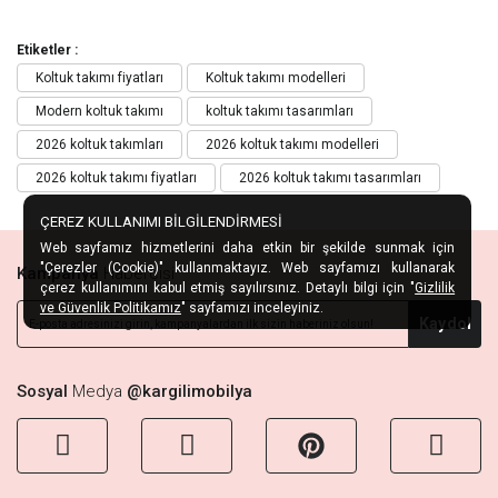
Etiketler :
Koltuk takımı fiyatları
Koltuk takımı modelleri
Modern koltuk takımı
koltuk takımı tasarımları
2026 koltuk takımları
2026 koltuk takımı modelleri
2026 koltuk takımı fiyatları
2026 koltuk takımı tasarımları
ÇEREZ KULLANIMI BİLGİLENDİRMESİ
Web sayfamız hizmetlerini daha etkin bir şekilde sunmak için
"Çerezler (Cookie)" kullanmaktayız. Web sayfamızı kullanarak
Kampanya
Habercisi
çerez kullanımını kabul etmiş sayılırsınız. Detaylı bilgi için "
Gizlilik
ve Güvenlik Politikamız
" sayfamızı inceleyiniz.
Kaydol
Sosyal
Medya
@kargilimobilya