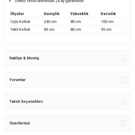
Üretici firma tarafından 24 ay garantilidir.
Ölçüler
Genişlik
Yükseklik
Derinlik
Üçlü Koltuk
240 cm
80 cm
100 cm
Tekli Koltuk
85 cm
80 cm
95 cm
Nakliye & Montaj
Yorumlar
Taksit Seçenekleri
Önerileriniz