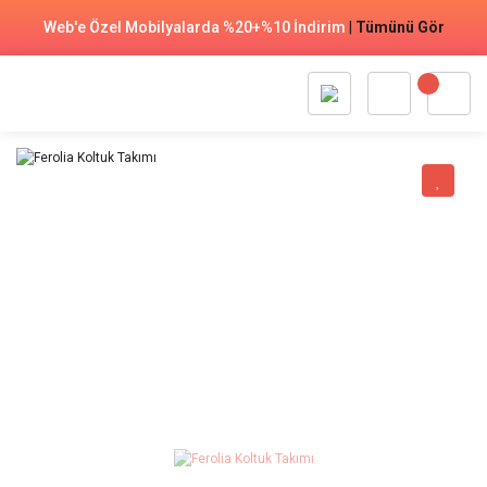
Web'e Özel Mobilyalarda %20+%10 İndirim
|
Tümünü Gör