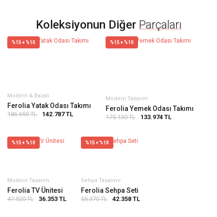
Koleksiyonun Diğer
Parçaları
%15 + %10
%15 + %10
Modern & Bazalı
Modern Tasarım
Ferolia Yatak Odası Takımı
Ferolia Yemek Odası Takımı
186.650 TL
142.787 TL
175.130 TL
133.974 TL
%15 + %10
%15 + %10
Modern Tasarım
Sehpa Tasarımı
Ferolia TV Ünitesi
Ferolia Sehpa Seti
47.520 TL
36.353 TL
55.370 TL
42.358 TL