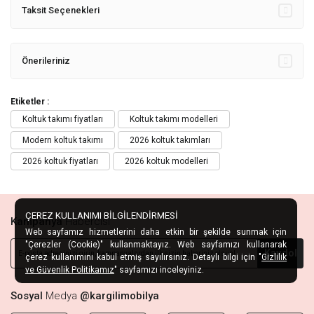
Taksit Seçenekleri
Önerileriniz
Etiketler :
Koltuk takımı fiyatları
Koltuk takımı modelleri
Modern koltuk takımı
2026 koltuk takımları
2026 koltuk fiyatları
2026 koltuk modelleri
ÇEREZ KULLANIMI BİLGİLENDİRMESİ
Kampanya
Habercisi
Web sayfamız hizmetlerini daha etkin bir şekilde sunmak için
"Çerezler (Cookie)" kullanmaktayız. Web sayfamızı kullanarak
Kaydol
çerez kullanımını kabul etmiş sayılırsınız. Detaylı bilgi için "
Gizlilik
ve Güvenlik Politikamız
" sayfamızı inceleyiniz.
Sosyal
Medya
@kargilimobilya