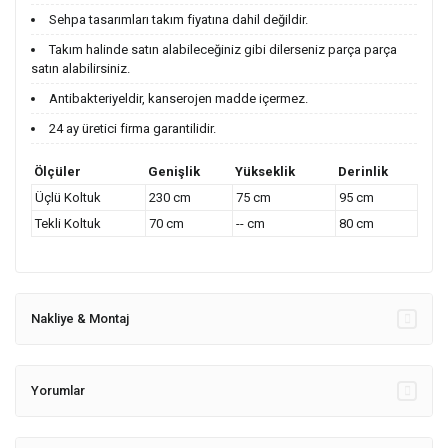
Sehpa tasarımları takım fiyatına dahil değildir.
Takım halinde satın alabileceğiniz gibi dilerseniz parça parça
satın alabilirsiniz.
Antibakteriyeldir, kanserojen madde içermez.
24 ay üretici firma garantilidir.
Ölçüler
Genişlik
Yükseklik
Derinlik
Üçlü Koltuk
230 cm
75 cm
95 cm
Tekli Koltuk
70 cm
-- cm
80 cm
Nakliye & Montaj
Yorumlar