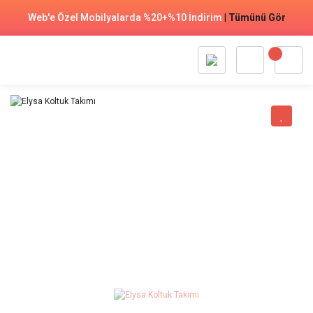
Web'e Özel Mobilyalarda %20+%10 İndirim
|
Tümünü Gör