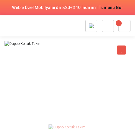
Web'e Özel Mobilyalarda %20+%10 İndirim
|
Tümünü Gör