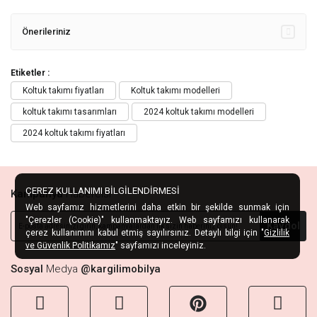
Önerileriniz
Etiketler :
Koltuk takımı fiyatları
Koltuk takımı modelleri
koltuk takımı tasarımları
2024 koltuk takımı modelleri
2024 koltuk takımı fiyatları
ÇEREZ KULLANIMI BİLGİLENDİRMESİ
Kampanya
Habercisi
Web sayfamız hizmetlerini daha etkin bir şekilde sunmak için
"Çerezler (Cookie)" kullanmaktayız. Web sayfamızı kullanarak
Kaydol
çerez kullanımını kabul etmiş sayılırsınız. Detaylı bilgi için "
Gizlilik
ve Güvenlik Politikamız
" sayfamızı inceleyiniz.
Sosyal
Medya
@kargilimobilya