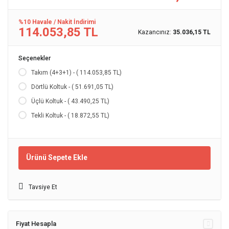
%10 Havale / Nakit İndirimi
114.053,85 TL
Kazancınız:
35.036,15 TL
Seçenekler
Takım (4+3+1) - ( 114.053,85 TL)
Dörtlü Koltuk - ( 51.691,05 TL)
Üçlü Koltuk - ( 43.490,25 TL)
Tekli Koltuk - ( 18.872,55 TL)
Ürünü Sepete Ekle
Tavsiye Et
Fiyat Hesapla