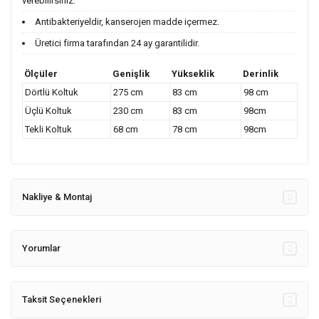
verebilirsiniz.
Antibakteriyeldir, kanserojen madde içermez.
Üretici firma tarafından 24 ay garantilidir.
Ölçüler
Genişlik
Yükseklik
Derinlik
Dörtlü Koltuk
275 cm
83 cm
98 cm
Üçlü Koltuk
230 cm
83 cm
98cm
Tekli Koltuk
68 cm
78 cm
98cm
Nakliye & Montaj
Yorumlar
Taksit Seçenekleri