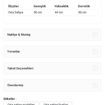
Ölçüler
Genişlik
Yükseklik
Derinlik
Orta Sehpa
90 cm
44 cm
90 cm
Nakliye & Montaj
Yorumlar
Taksit Seçenekleri
Önerileriniz
Etiketler :
Orta sehpa modelleri
Orta sehpa fiyatları