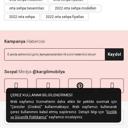
orta sehpa tasarımları
2022 orta sehpa modelleri
2022 orta sehpa
2022 orta sehpa fiyatları
Kampanya
Habercisi
Kaydol
Sosyal
Medya
@kargilimobilya
ÇEREZ KULLANIMI BİLGİLENDİRMESİ
Web sayfamız hizmetlerini daha etkin bir şekilde sunmak için
"Çerezler (Cookie)" kullanmaktayız. Web sayfamızı kullanarak
çerez kullanımını kabul etmiş sayılırsınız. Detaylı bilgi için "
Gizlilik
Kurumsal
ve Güvenlik Politikamız
" sayfamızı inceleyiniz.