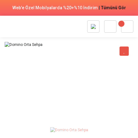
Web'e Özel Mobilyalarda %20+%10 İndirim
|
Tümünü Gör