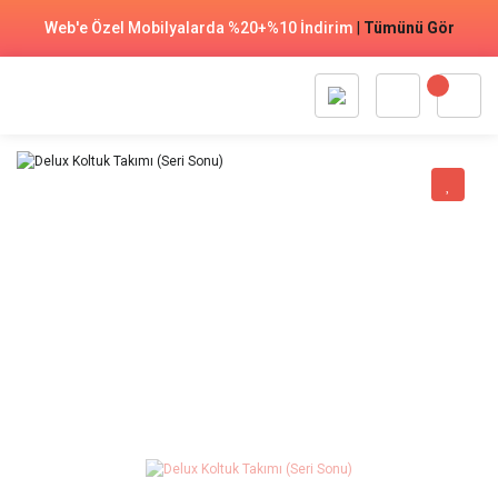
Web'e Özel Mobilyalarda %20+%10 İndirim
|
Tümünü Gör