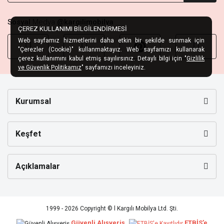
Sosyal
Medya
@kargilimobilya
ÇEREZ KULLANIMI BİLGİLENDİRMESİ
Web sayfamız hizmetlerini daha etkin bir şekilde sunmak için
"Çerezler (Cookie)" kullanmaktayız. Web sayfamızı kullanarak
çerez kullanımını kabul etmiş sayılırsınız. Detaylı bilgi için "
Gizlilik
ve Güvenlik Politikamız
" sayfamızı inceleyiniz.
Kurumsal
Keşfet
Açıklamalar
1999 - 2026 Copyright © l Kargılı Mobilya Ltd. Şti.
Güvenli Alışveriş
ETBİS’e