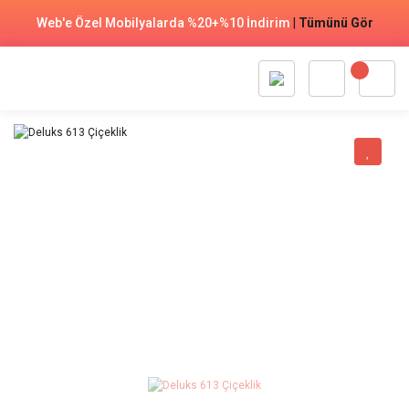
Web'e Özel Mobilyalarda %20+%10 İndirim
|
Tümünü Gör