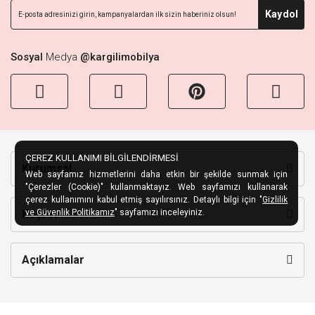
Kaydol
Sosyal
Medya
@kargilimobilya
ÇEREZ KULLANIMI BİLGİLENDİRMESİ
Kurumsal
Web sayfamız hizmetlerini daha etkin bir şekilde sunmak için
"Çerezler (Cookie)" kullanmaktayız. Web sayfamızı kullanarak
çerez kullanımını kabul etmiş sayılırsınız. Detaylı bilgi için "
Gizlilik
Keşfet
ve Güvenlik Politikamız
" sayfamızı inceleyiniz.
Açıklamalar