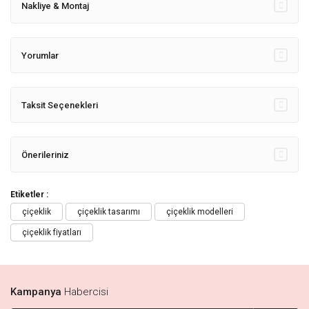
Nakliye & Montaj
Yorumlar
Taksit Seçenekleri
Önerileriniz
Etiketler :
çiçeklik
çiçeklik tasarımı
çiçeklik modelleri
çiçeklik fiyatları
Kampanya
Habercisi