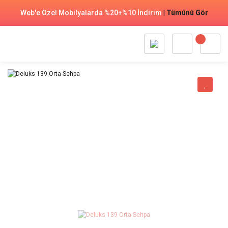
Web'e Özel Mobilyalarda %20+%10 İndirim
|
Tümünü Gör