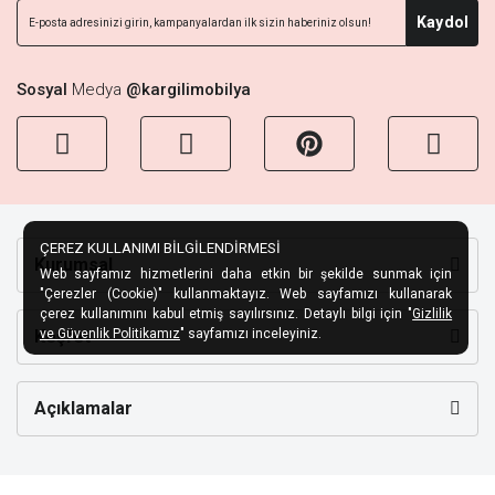
Kaydol
Sosyal
Medya
@kargilimobilya
ÇEREZ KULLANIMI BİLGİLENDİRMESİ
Kurumsal
Web sayfamız hizmetlerini daha etkin bir şekilde sunmak için
"Çerezler (Cookie)" kullanmaktayız. Web sayfamızı kullanarak
çerez kullanımını kabul etmiş sayılırsınız. Detaylı bilgi için "
Gizlilik
Keşfet
ve Güvenlik Politikamız
" sayfamızı inceleyiniz.
Açıklamalar