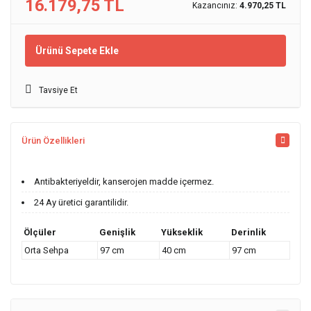
16.179,75 TL
Kazancınız:
4.970,25 TL
Ürünü Sepete Ekle
Tavsiye Et
Ürün Özellikleri
Antibakteriyeldir, kanserojen madde içermez.
24 Ay üretici garantilidir.
Ölçüler
Genişlik
Yükseklik
Derinlik
Orta Sehpa
97 cm
40 cm
97 cm