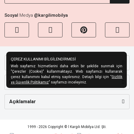
Sosyal
Medya
@kargilimobilya
ÇEREZ KULLANIMI BİLGİLENDİRMESİ
Kurumsal
Web sayfamız hizmetlerini daha etkin bir şekilde sunmak için
"Çerezler (Cookie)" kullanmaktayız. Web sayfamızı kullanarak
çerez kullanımını kabul etmiş sayılırsınız. Detaylı bilgi için "
Gizlilik
Keşfet
ve Güvenlik Politikamız
" sayfamızı inceleyiniz.
Açıklamalar
1999 - 2026 Copyright © l Kargılı Mobilya Ltd. Şti.