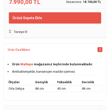
7.990,00 TL
Kazancınız:
18.740,00 TL
Ürünü Sepete Ekle
Tavsiye Et
Ürün Özellikleri
Ürün
Maltepe
mağazamız teşhirinde bulunmaktadır.
Antibakteriyeldir, kanserojen madde içermez.
Ölçüler
Genişlik
Yükseklik
Derinlik
Orta Sehpa
86 cm
40 cm
86 cm