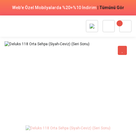
Web'e Özel Mobilyalarda %20+%10 İndirim
|
Tümünü Gör