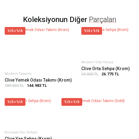
Koleksiyonun Diğer
Parçaları
%15 + %10
%15 + %10
Modern Orta Sehpa
Clive Orta Sehpa (Krom)
35.000 TL
26.775 TL
Modern Tasarım
Clive Yemek Odası Takımı (Krom)
189.520 TL
144.983 TL
%15 + %10
%15 + %10
Konsept Yan Sehpa
Clive Yan Sehpa (Krom)