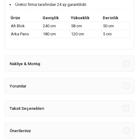
Üretici firma tarafından 24 ay garantilidir.
Ürün
Genişlik
Yükseklik
Derinlik
Alt Blok
240 cm
58 cm
50 cm
Arka Pano
180 cm
120 cm
5 cm
Nakliye & Montaj
Yorumlar
Taksit Seçenekleri
Önerileriniz