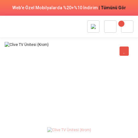
Web'e Özel Mobilyalarda %20+%10 İndirim
|
Tümünü Gör