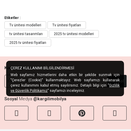
Etiketler :
Tv ünitesi modelleri
Tv ünitesi fiyatları
tv ünitesi tasarımları
2025 tv ünitesi modelleri
2025 tv ünitesi fiyatları
Kampanya
Habercisi
ÇEREZ KULLANIMI BİLGİLENDİRMESİ
Web sayfamız hizmetlerini daha etkin bir şekilde sunmak için
"Çerezler (Cookie)" kullanmaktayız. Web sayfamızı kullanarak
Kaydol
çerez kullanımını kabul etmiş sayılırsınız. Detaylı bilgi için "
Gizlilik
ve Güvenlik Politikamız
" sayfamızı inceleyiniz.
Sosyal
Medya
@kargilimobilya