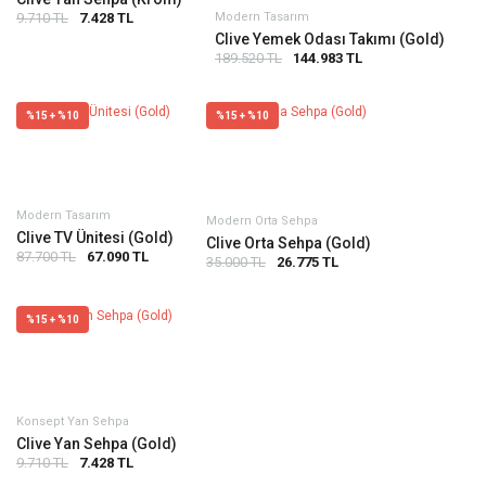
Modern Tasarım
9.710 TL
7.428 TL
Clive Yemek Odası Takımı (Gold)
189.520 TL
144.983 TL
%15 + %10
%15 + %10
Modern Tasarım
Modern Orta Sehpa
Clive TV Ünitesi (Gold)
Clive Orta Sehpa (Gold)
87.700 TL
67.090 TL
35.000 TL
26.775 TL
%15 + %10
Konsept Yan Sehpa
Clive Yan Sehpa (Gold)
9.710 TL
7.428 TL