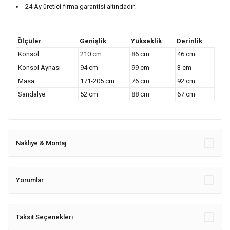
24 Ay üretici firma garantisi altındadır.
Ölçüler
Genişlik
Yükseklik
Derinlik
Konsol
210 cm
86 cm
46 cm
Konsol Aynası
94 cm
99 cm
3 cm
Masa
171-205 cm
76 cm
92 cm
Sandalye
52 cm
88 cm
67 cm
Nakliye & Montaj
Yorumlar
Taksit Seçenekleri