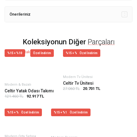
Önerileriniz
Koleksiyonun Diğer
Parçaları
%15 + %10
Özel İndirim
%15 + %10
Özel İndirim
Modern Tv Ünitesi
Celtir Tv Ünitesi
Modern & Bazalı
27.060 TL
20.701 TL
Celtir Yatak Odası Takımı
121.460 TL
92.917 TL
%15 + %10
Özel İndirim
%15 + %10
Özel İndirim
Modern Orta Sehpa