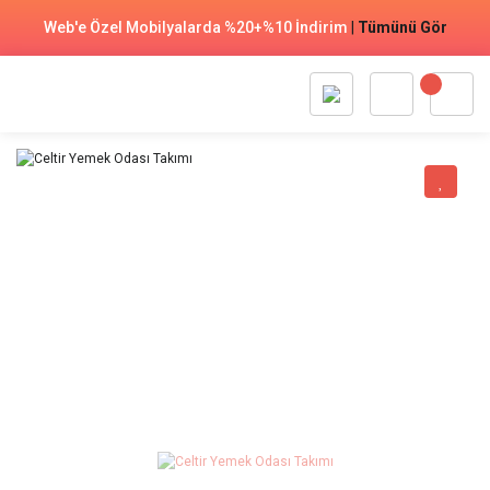
Web'e Özel Mobilyalarda %20+%10 İndirim
|
Tümünü Gör