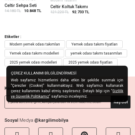
Modern Tasarım
Celtir Sehpa Seti
Celtir Koltuk Takımı
14.180 TL
10.848 TL
121.220 TL
92.733 TL
Etiketler :
Modern yemek odası takımları
Yemek odası takımı fiyatları
Yemek odası takımı modelleri
yemek odası takımı tasarımları
2025 yemek odası modelleri
2025 yemek odası fiyatları
ÇEREZ KULLANIMI BİLGİLENDİRMESİ
Web sayfamız hizmetlerini daha etkin bir şekilde sunmak için
"Çerezler (Cookie)" kullanmaktayız. Web sayfamızı kullanarak
Kampanya
Habercisi
çerez kullanımını kabul etmiş sayılırsınız. Detaylı bilgi için "
Gizlilik
ve Güvenlik Politikamız
" sayfamızı inceleyiniz.
Kaydol
Sosyal
Medya
@kargilimobilya