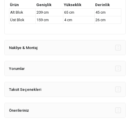
Ürün
Genişlik
Yükseklik
Derinlik
Alt Blok
209 cm
65 cm
45 cm
Üst Blok
159 cm
4 cm
26 cm
Nakliye & Montaj
Yorumlar
Taksit Seçenekleri
Önerileriniz