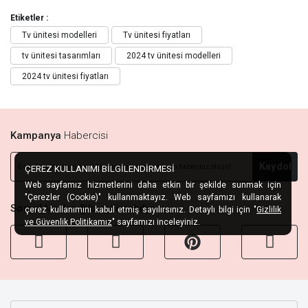
Etiketler :
Tv ünitesi modelleri
Tv ünitesi fiyatları
tv ünitesi tasarımları
2024 tv ünitesi modelleri
2024 tv ünitesi fiyatları
Kampanya
Habercisi
Kaydol
ÇEREZ KULLANIMI BİLGİLENDİRMESİ
Web sayfamız hizmetlerini daha etkin bir şekilde sunmak için
"Çerezler (Cookie)" kullanmaktayız. Web sayfamızı kullanarak
Sosyal
Medya
@kargilimobilya
çerez kullanımını kabul etmiş sayılırsınız. Detaylı bilgi için "
Gizlilik
ve Güvenlik Politikamız
" sayfamızı inceleyiniz.