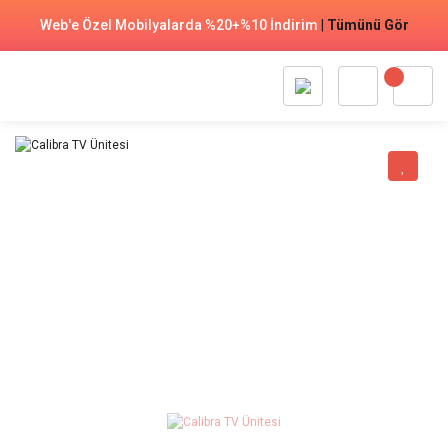
Web'e Özel Mobilyalarda %20+%10 İndirim
|
Tümünü Gör