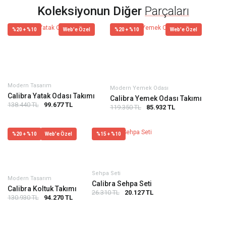
Koleksiyonun Diğer
Parçaları
%20 + %10
Web'e Özel
%20 + %10
Web'e Özel
Modern Tasarım
Modern Yemek Odası
Calibra Yatak Odası Takımı
Calibra Yemek Odası Takımı
138.440 TL
99.677 TL
119.350 TL
85.932 TL
%20 + %10
Web'e Özel
%15 + %10
Sehpa Seti
Modern Tasarım
Calibra Sehpa Seti
Calibra Koltuk Takımı
26.310 TL
20.127 TL
130.930 TL
94.270 TL