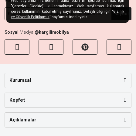
Kampanya
Habercisi
Web sayfamız hizmetlerini daha etkin bir şekilde sunmak için
"Çerezler (Cookie)" kullanmaktayız. Web sayfamızı kullanarak
çerez kullanımını kabul etmiş sayılırsınız. Detaylı bilgi için "
Gizlilik
Kaydol
ve Güvenlik Politikamız
" sayfamızı inceleyiniz.
Sosyal
Medya
@kargilimobilya
Kurumsal
Keşfet
Açıklamalar