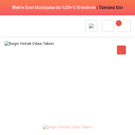
Web'e Özel Mobilyalarda %20+%10 İndirim
|
Tümünü Gör