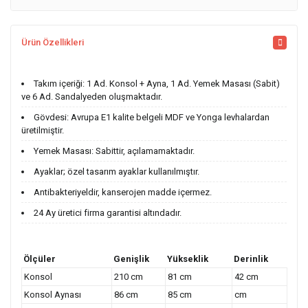
Ürün Özellikleri
Takım içeriği: 1 Ad. Konsol + Ayna, 1 Ad. Yemek Masası (Sabit)
ve 6 Ad. Sandalyeden oluşmaktadır.
Gövdesi: Avrupa E1 kalite belgeli MDF ve Yonga levhalardan
üretilmiştir.
Yemek Masası: Sabittir, açılamamaktadır.
Ayaklar; özel tasarım ayaklar kullanılmıştır.
Antibakteriyeldir, kanserojen madde içermez.
24 Ay üretici firma garantisi altındadır.
Ölçüler
Genişlik
Yükseklik
Derinlik
Konsol
210 cm
81 cm
42 cm
Konsol Aynası
86 cm
85 cm
cm