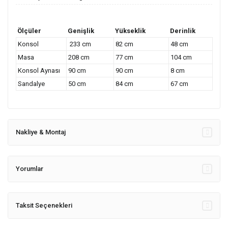
Ölçüler
Genişlik
Yükseklik
Derinlik
Konsol
233 cm
82 cm
48 cm
Masa
208 cm
77 cm
104 cm
Konsol Aynası
90 cm
90 cm
8 cm
Sandalye
50 cm
84 cm
67 cm
Nakliye & Montaj
Yorumlar
Taksit Seçenekleri