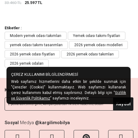
33.460 TL
25.597 TL
Etiketler :
Modern yemek odası takımları
Yemek odası takımı fiyatları
yemek odası takımı tasarımları
2026 yemek odası modelleri
2026 yemek odası fiyatları
2026 yemek odası takımları
2026 yemek odaları
ÇEREZ KULLANIMI BİLGİLENDİRMESİ
Web sayfamız hizmetlerini daha etkin bir şekilde sunmak için
"Çerezler (Cookie)" kullanmaktayız. Web sayfamızı kullanarak
Kampanya
Habercisi
çerez kullanımını kabul etmiş sayılırsınız. Detaylı bilgi için "
Gizlilik
ve Güvenlik Politikamız
" sayfamızı inceleyiniz.
Kaydol
Sosyal
Medya
@kargilimobilya