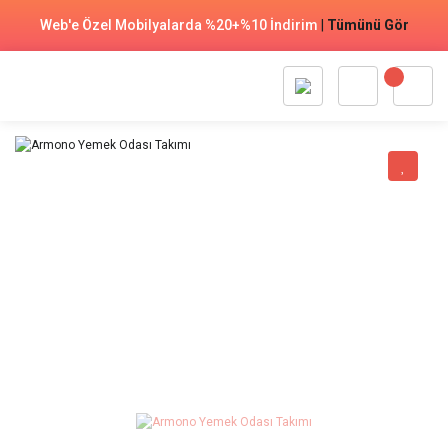
Web'e Özel Mobilyalarda %20+%10 İndirim
|
Tümünü Gör