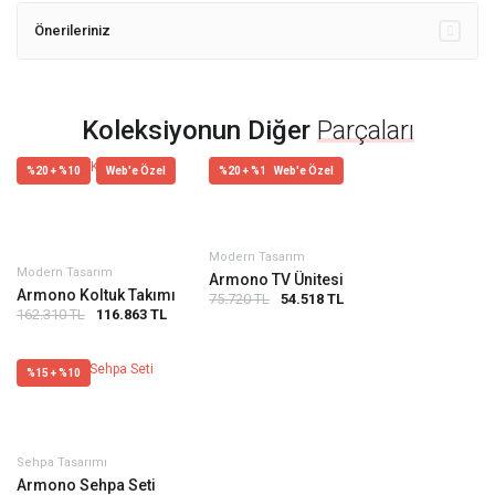
Önerileriniz
Koleksiyonun Diğer
Parçaları
%20 + %10
Web'e Özel
%20 + %10
Web'e Özel
Modern Tasarım
Modern Tasarım
Armono TV Ünitesi
Armono Koltuk Takımı
75.720 TL
54.518 TL
162.310 TL
116.863 TL
%15 + %10
Sehpa Tasarımı
Armono Sehpa Seti