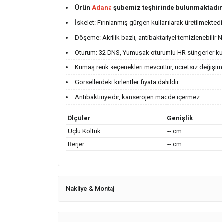
Ürün
Adana
şubemiz teşhirinde bulunmaktadır
İskelet: Fırınlanmış gürgen kullanılarak üretilmektedi
Döşeme: Akrilik bazlı, antibaktariyel temizlenebilir
Oturum: 32 DNS, Yumuşak oturumlu HR süngerler kul
Kumaş renk seçenekleri mevcuttur, ücretsiz değişim
Görsellerdeki kırlentler fiyata dahildir.
Antibaktiriyeldir, kanserojen madde içermez.
Ölçüler
Genişlik
Üçlü Koltuk
-- cm
Berjer
-- cm
Nakliye & Montaj