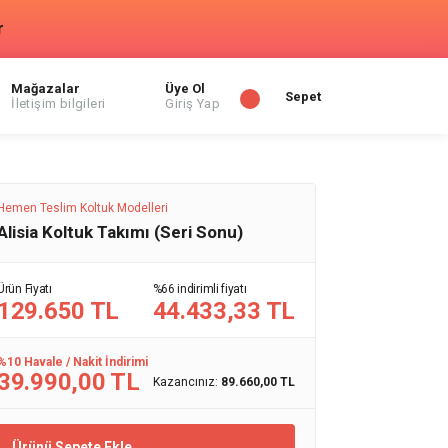
r
Mağazalar
Üye Ol
Sepet
İletişim bilgileri
Giriş Yap
Hemen Teslim Koltuk Modelleri
Alisia Koltuk Takımı (Seri Sonu)
Ürün Fiyatı
%66 indirimli fiyatı
129.650 TL
44.433,33 TL
%10 Havale / Nakit İndirimi
39.990,00 TL
Kazancınız:
89.660,00 TL
Ürünü Sepete Ekle