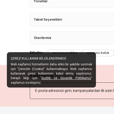
Yorumlar
Taksit Seçenekleri
Önerileriniz
Etiketler :
seri sonu mobilya
seri sonu kotluk
ÇEREZ KULLANIMI BİLGİLENDİRMESİ
Web sayfamız hizmetlerini daha etkin bir şekilde sunmak
için "Çerezler (Cookie)" kullanmaktayız. Web sayfamızı
kullanarak çerez kullanımını kabul etmiş sayılırsınız.
Kampanya
Habercisi
Detaylı bilgi için "
Gizlilik ve Güvenlik Politikamız
"
sayfamızı inceleyiniz.