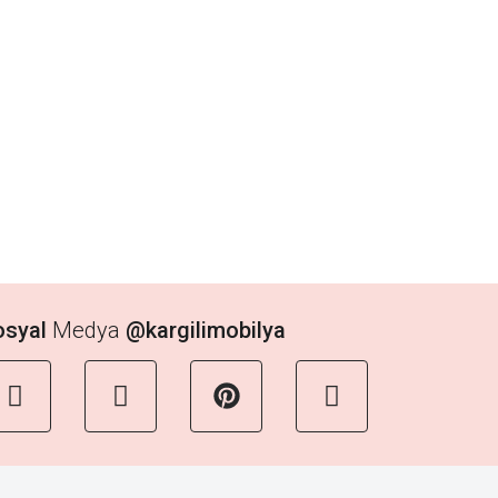
osyal
Medya
@kargilimobilya