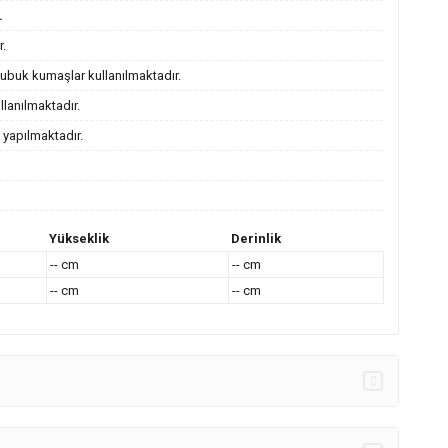
.
r.
 Nubuk kumaşlar kullanılmaktadır.
lanılmaktadır.
 yapılmaktadır.
Yükseklik
Derinlik
-- cm
-- cm
-- cm
-- cm