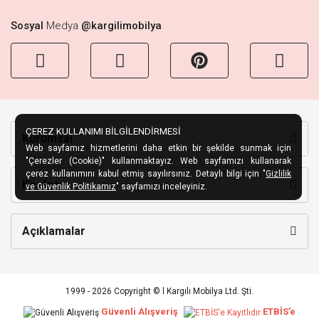
Sosyal
Medya
@kargilimobilya
ÇEREZ KULLANIMI BİLGİLENDİRMESİ
Kurumsal
Web sayfamız hizmetlerini daha etkin bir şekilde sunmak için
"Çerezler (Cookie)" kullanmaktayız. Web sayfamızı kullanarak
çerez kullanımını kabul etmiş sayılırsınız. Detaylı bilgi için "
Gizlilik
Keşfet
ve Güvenlik Politikamız
" sayfamızı inceleyiniz.
Açıklamalar
1999 - 2026 Copyright © l Kargılı Mobilya Ltd. Şti.
Güvenli Alışveriş
ETBİS’e