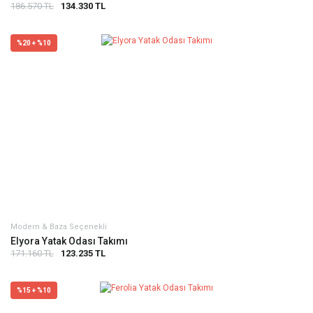
186.570 TL
134.330 TL
%20 + %10
Modern & Baza Seçenekli
Elyora Yatak Odası Takımı
171.160 TL
123.235 TL
%15 + %10