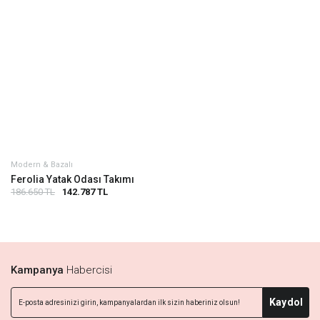
Modern & Bazalı
Ferolia Yatak Odası Takımı
186.650 TL
142.787 TL
Kampanya
Habercisi
Kaydol