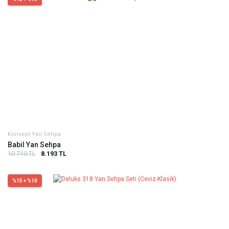
Konsept Yan Sehpa
Babil Yan Sehpa
10.710 TL
8.193 TL
%15 + %10