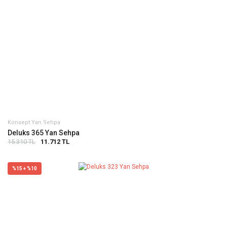
Konsept Yan Sehpa
Deluks 365 Yan Sehpa
15.310 TL
11.712 TL
%15 + %10