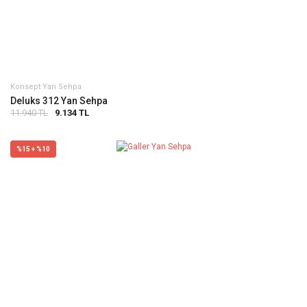
Konsept Yan Sehpa
Deluks 312 Yan Sehpa
11.940 TL
9.134 TL
%15 + %10