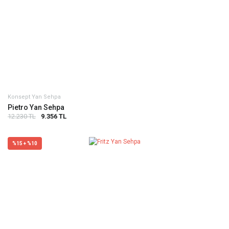
Konsept Yan Sehpa
Pietro Yan Sehpa
12.230 TL
9.356 TL
%15 + %10