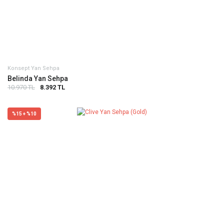
Konsept Yan Sehpa
Belinda Yan Sehpa
10.970 TL
8.392 TL
%15 + %10