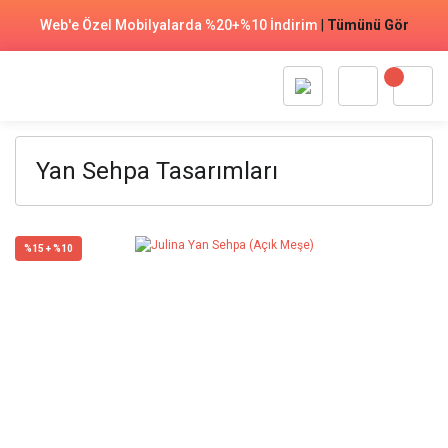
Web'e Özel Mobilyalarda %20+%10 İndirim
|
Tümünü Gör
Yan Sehpa Tasarımları
%15 + %10