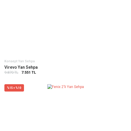
Konsept Yan Sehpa
Virevo Yan Sehpa
9.870 TL
7.551 TL
%15 + %10