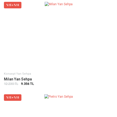
%15 + %10
Konsept Yan Sehpa
Milan Yan Sehpa
12.230 TL
9.356 TL
%15 + %10