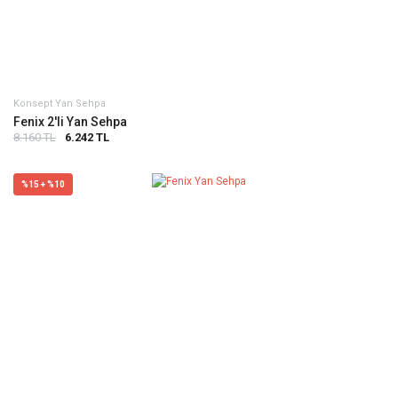
Konsept Yan Sehpa
Fenix 2'li Yan Sehpa
8.160 TL
6.242 TL
%15 + %10