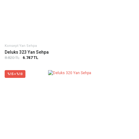
Konsept Yan Sehpa
Deluks 323 Yan Sehpa
8.820 TL
6.747 TL
%15 + %10