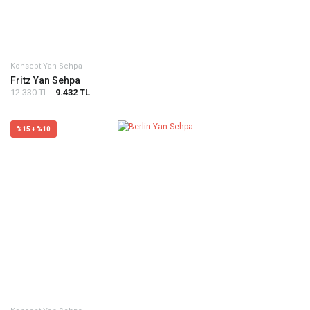
Konsept Yan Sehpa
Fritz Yan Sehpa
12.330 TL
9.432 TL
%15 + %10