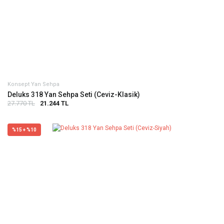
Konsept Yan Sehpa
Deluks 318 Yan Sehpa Seti (Ceviz-Klasik)
27.770 TL
21.244 TL
%15 + %10