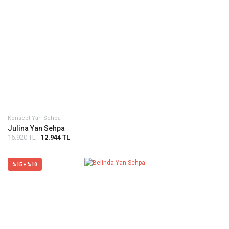
Konsept Yan Sehpa
Julina Yan Sehpa
16.920 TL
12.944 TL
%15 + %10