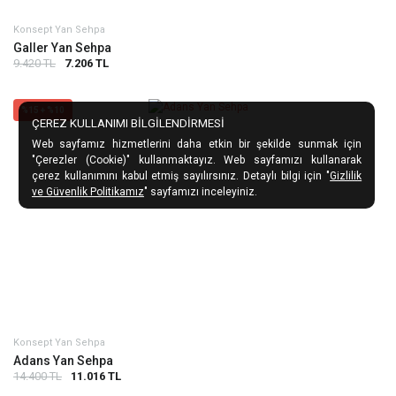
Konsept Yan Sehpa
Galler Yan Sehpa
9.420 TL
7.206 TL
%15 + %10
ÇEREZ KULLANIMI BİLGİLENDİRMESİ
Web sayfamız hizmetlerini daha etkin bir şekilde sunmak için
"Çerezler (Cookie)" kullanmaktayız. Web sayfamızı kullanarak
çerez kullanımını kabul etmiş sayılırsınız. Detaylı bilgi için "
Gizlilik
ve Güvenlik Politikamız
" sayfamızı inceleyiniz.
Konsept Yan Sehpa
Adans Yan Sehpa
14.400 TL
11.016 TL