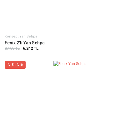
Konsept Yan Sehpa
Fenix 2'li Yan Sehpa
8.160 TL
6.242 TL
%15 + %10