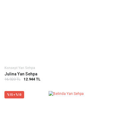
Konsept Yan Sehpa
Julina Yan Sehpa
16.920 TL
12.944 TL
%15 + %10