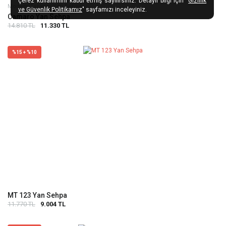
çerez kullanımını kabul etmiş sayılırsınız. Detaylı bilgi için "
Gizlilik
Modern Tasarım Yan Sehpa
ve Güvenlik Politikamız
" sayfamızı inceleyiniz.
Camaro Yan Sehpa
14.810 TL
11.330 TL
%15 + %10
MT 123 Yan Sehpa
11.770 TL
9.004 TL