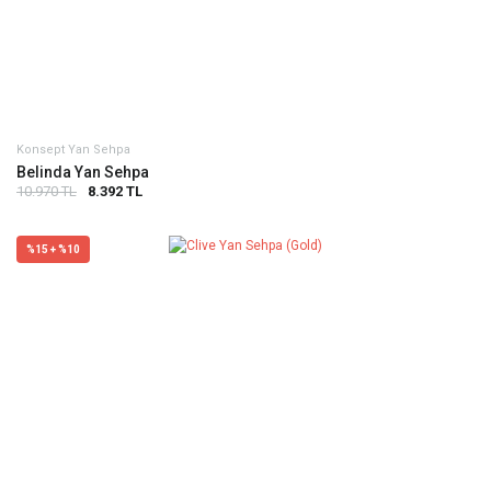
Konsept Yan Sehpa
Belinda Yan Sehpa
10.970 TL
8.392 TL
%15 + %10