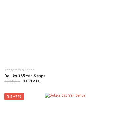
Konsept Yan Sehpa
Deluks 365 Yan Sehpa
15.310 TL
11.712 TL
%15 + %10