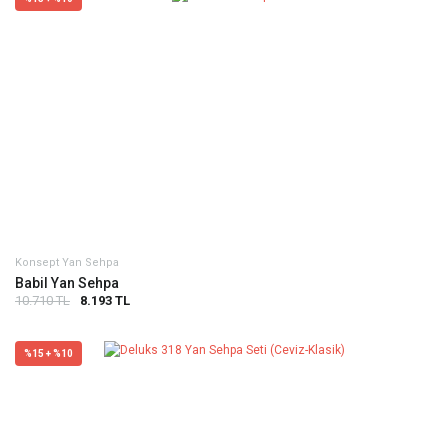
Konsept Yan Sehpa
Babil Yan Sehpa
10.710 TL
8.193 TL
%15 + %10