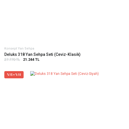
Konsept Yan Sehpa
Deluks 318 Yan Sehpa Seti (Ceviz-Klasik)
27.770 TL
21.244 TL
%15 + %10