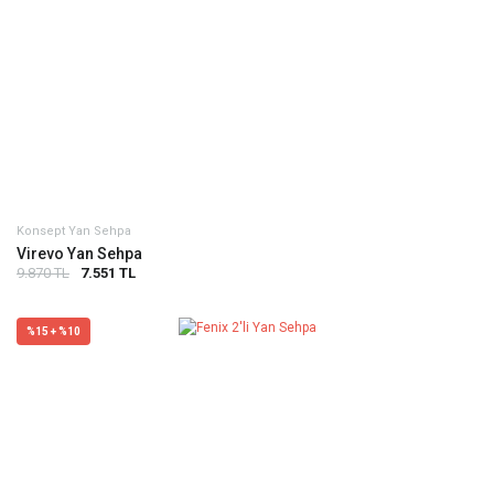
Konsept Yan Sehpa
Virevo Yan Sehpa
9.870 TL
7.551 TL
%15 + %10