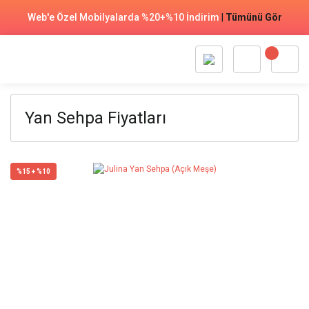
Web'e Özel Mobilyalarda %20+%10 İndirim
|
Tümünü Gör
Yan Sehpa Fiyatları
%15 + %10