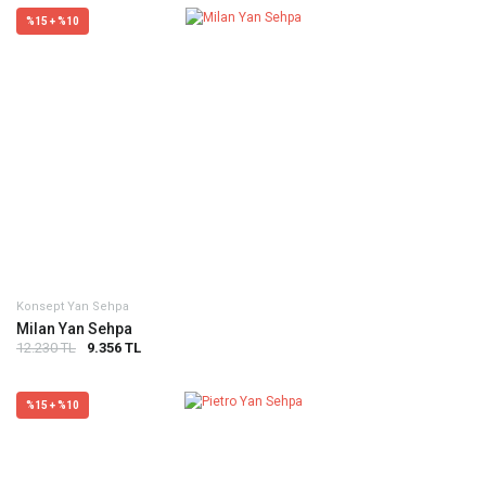
%15 + %10
Konsept Yan Sehpa
Milan Yan Sehpa
12.230 TL
9.356 TL
%15 + %10