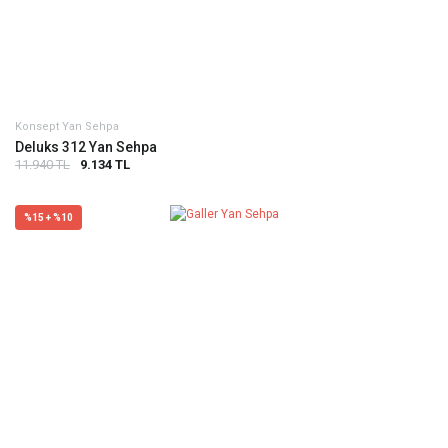
Konsept Yan Sehpa
Deluks 312 Yan Sehpa
11.940 TL
9.134 TL
%15 + %10