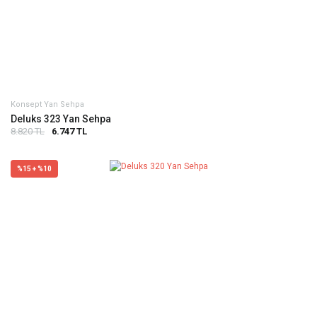
Konsept Yan Sehpa
Deluks 323 Yan Sehpa
8.820 TL
6.747 TL
%15 + %10