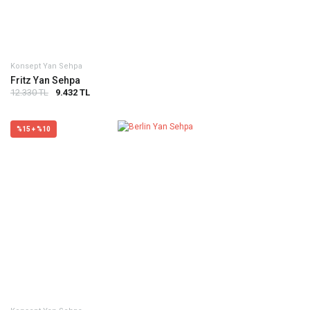
Konsept Yan Sehpa
Fritz Yan Sehpa
12.330 TL
9.432 TL
%15 + %10