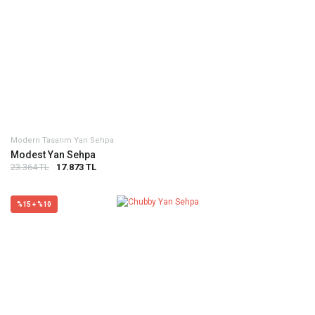
Modern Tasarım Yan Sehpa
Modest Yan Sehpa
23.364 TL
17.873 TL
%15 + %10