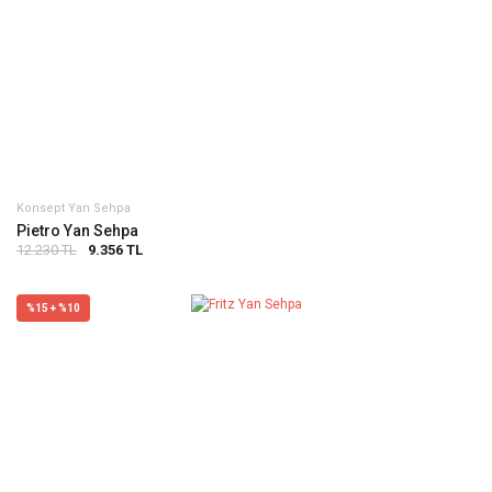
Konsept Yan Sehpa
Pietro Yan Sehpa
12.230 TL
9.356 TL
%15 + %10