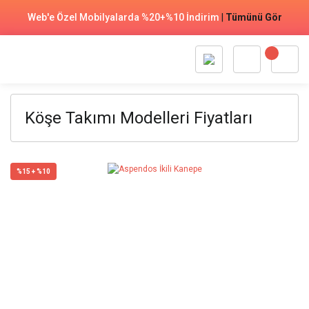
Web'e Özel Mobilyalarda %20+%10 İndirim
|
Tümünü Gör
Köşe Takımı Modelleri Fiyatları
%15 + %10