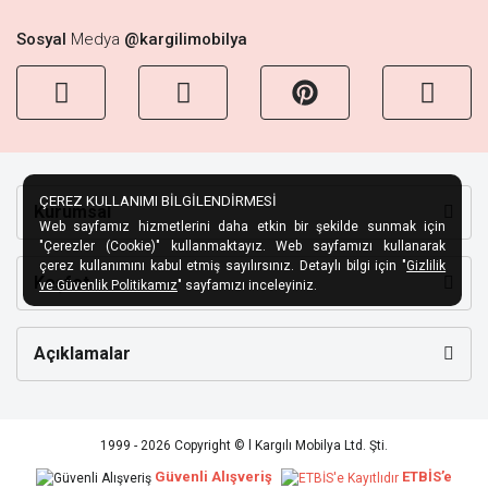
Sosyal
Medya
@kargilimobilya
ÇEREZ KULLANIMI BİLGİLENDİRMESİ
Kurumsal
Web sayfamız hizmetlerini daha etkin bir şekilde sunmak için
"Çerezler (Cookie)" kullanmaktayız. Web sayfamızı kullanarak
çerez kullanımını kabul etmiş sayılırsınız. Detaylı bilgi için "
Gizlilik
Keşfet
ve Güvenlik Politikamız
" sayfamızı inceleyiniz.
Açıklamalar
1999 - 2026 Copyright © l Kargılı Mobilya Ltd. Şti.
Güvenli Alışveriş
ETBİS’e