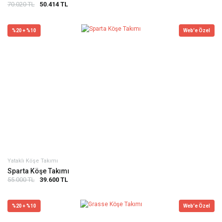
70.020 TL
50.414 TL
%20 + %10
Web'e Özel
Yataklı Köşe Takımı
Sparta Köşe Takımı
55.000 TL
39.600 TL
%20 + %10
Web'e Özel