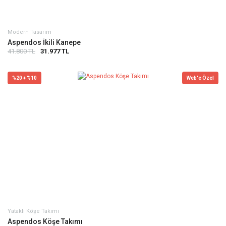
Modern Tasarım
Aspendos İkili Kanepe
41.800 TL
31.977 TL
%20 + %10
Web'e Özel
Yataklı Köşe Takımı
Aspendos Köşe Takımı