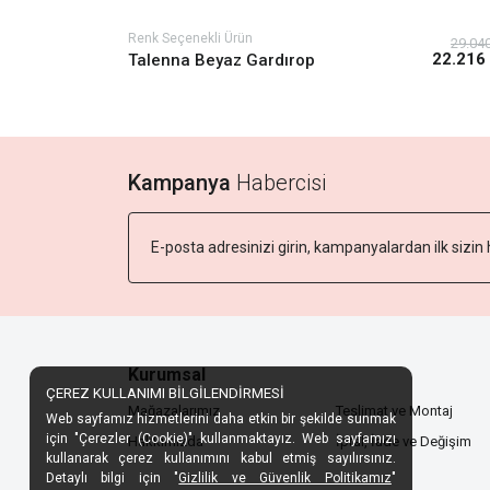
Renk Seçenekli Ürün
29.04
22.216
Talenna Beyaz Gardırop
Kampanya
Habercisi
Kurumsal
ÇEREZ KULLANIMI BİLGİLENDİRMESİ
Mağazalarımız
Teslimat ve Montaj
Web sayfamız hizmetlerini daha etkin bir şekilde sunmak
için "Çerezler (Cookie)" kullanmaktayız. Web sayfamızı
Hakkımızda
İptal, İade ve Değişim
kullanarak çerez kullanımını kabul etmiş sayılırsınız.
Detaylı bilgi için "
Gizlilik ve Güvenlik Politikamız
"