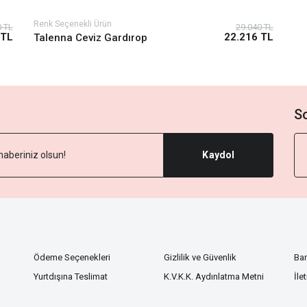
Renk Seçenekli Ürün
0 TL
29.040 TL
 TL
22.216 TL
Talenna Ceviz Gardırop
S
Kaydol
Ödeme Seçenekleri
Gizlilik ve Güvenlik
Ba
Yurtdışına Teslimat
K.V.K.K. Aydınlatma Metni
İle