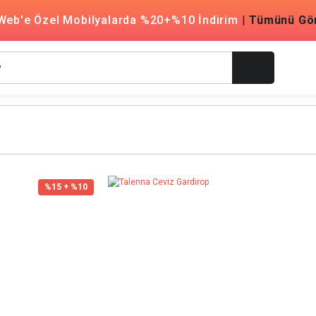
Web'e Özel Mobilyalarda %20+%10 İndirim
|
Tümünü Gö
%15 + %10