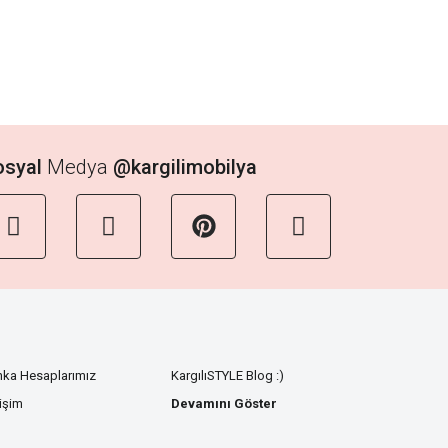
osyal
Medya
@kargilimobilya
nka Hesaplarımız
KargılıSTYLE Blog :)
tişim