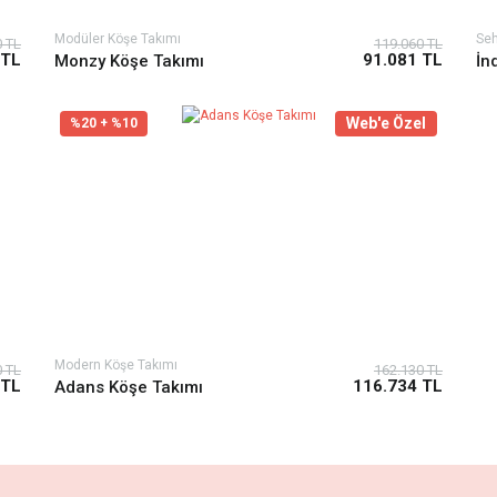
Modüler Köşe Takımı
Seh
0 TL
119.060 TL
 TL
91.081 TL
Monzy Köşe Takımı
İn
Web'e Özel
%20 + %10
Modern Köşe Takımı
0 TL
162.130 TL
 TL
116.734 TL
Adans Köşe Takımı