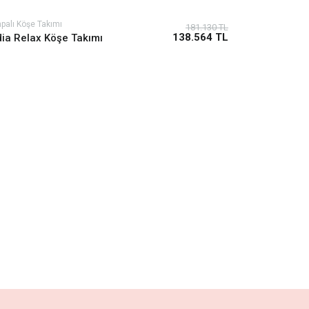
palı Köşe Takımı
181.130 TL
138.564 TL
dia Relax Köşe Takımı