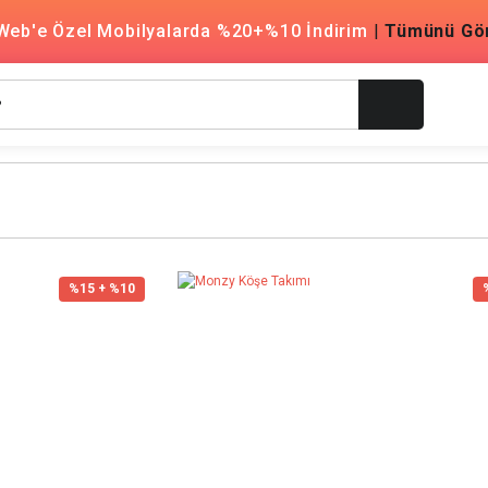
Web'e Özel Mobilyalarda %20+%10 İndirim
|
Tümünü Gö
%15 + %10