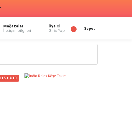
r
Mağazalar
Üye Ol
Sepet
İletişim bilgileri
Giriş Yap
%15 + %10