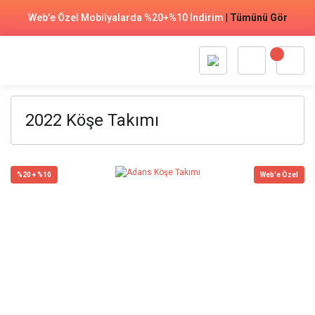
Web'e Özel Mobilyalarda %20+%10 İndirim
|
Tümünü Gör
2022 Köşe Takımı
%20 + %10
Web'e Özel