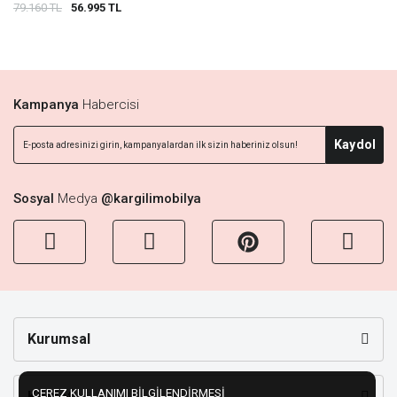
79.160 TL
56.995 TL
Kampanya
Habercisi
Kaydol
Sosyal
Medya
@kargilimobilya
Kurumsal
ÇEREZ KULLANIMI BİLGİLENDİRMESİ
Keşfet