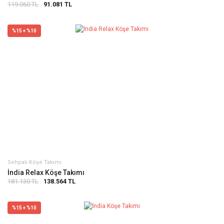
119.060 TL
91.081 TL
%15 + %10
Sehpalı Köşe Takımı
İndia Relax Köşe Takımı
181.130 TL
138.564 TL
%15 + %10