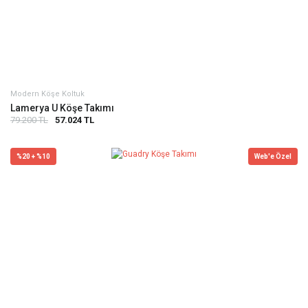
Modern Köşe Koltuk
Lamerya U Köşe Takımı
79.200 TL
57.024 TL
%20 + %10
Web'e Özel