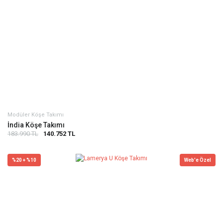
Modüler Köşe Takımı
İndia Köşe Takımı
183.990 TL
140.752 TL
%20 + %10
Web'e Özel