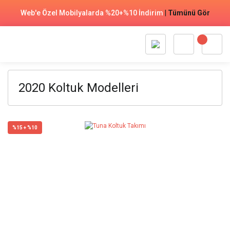
Web'e Özel Mobilyalarda %20+%10 İndirim
|
Tümünü Gör
2020 Koltuk Modelleri
%15 + %10