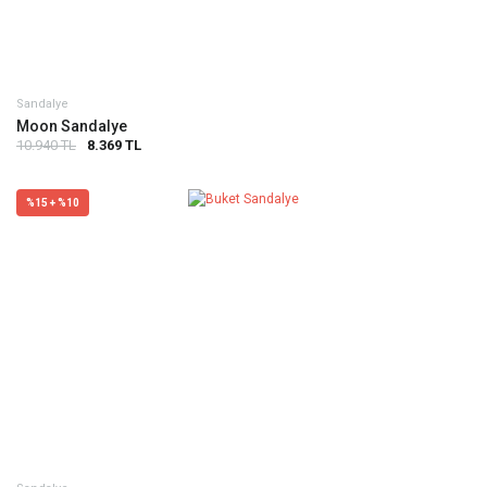
Sandalye
Moon Sandalye
10.940 TL
8.369 TL
%15 + %10