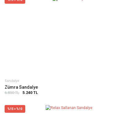
Sandalye
Zümra Sandalye
6.850 TL
5.240 TL
%15 + %10