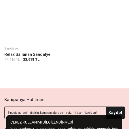
Sandalye
Relax Sallanan Sandalye
44.410 TL
33.974 TL
Kampanya
Habercisi
Kaydol
ÇEREZ KULLANIMI BİLGİLENDİRMESİ
Web sayfamız hizmetlerini daha etkin bir şekilde sunmak için