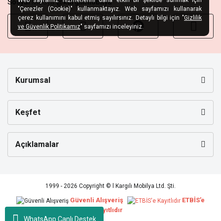
Sosyal
Medya
@kargilimobilya
"Çerezler (Cookie)" kullanmaktayız. Web sayfamızı kullanarak
çerez kullanımını kabul etmiş sayılırsınız. Detaylı bilgi için "
Gizlilik
ve Güvenlik Politikamız
" sayfamızı inceleyiniz.
Kurumsal
Keşfet
Açıklamalar
1999 - 2026 Copyright © l Kargılı Mobilya Ltd. Şti.
Güvenli Alışveriş
ETBİS’e
Kayıtlıdır
WhatsApp Canlı Destek