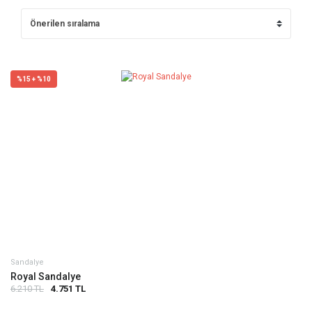
%15 + %10
Sandalye
Royal Sandalye
6.210 TL
4.751 TL