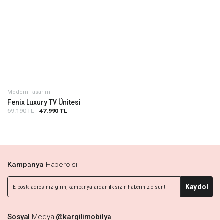
Modern Tasarım
Fenix Luxury TV Ünitesi
69.190 TL
47.990 TL
Kampanya
Habercisi
Kaydol
Sosyal
Medya
@kargilimobilya