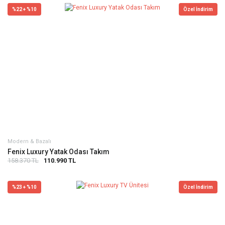
%22 + %10
Özel İndirim
Modern & Bazalı
Fenix Luxury Yatak Odası Takım
158.370 TL
110.990 TL
%23 + %10
Özel İndirim