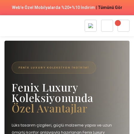
Web'e Özel Mobilyalarda %20+%10 İndirim
|
Tümünü Gör
FENIX LUXURY KOLEKSIYON İNDIRIMI
Fenix Luxury
Koleksiyonunda
Özel Avantajlar
Lüks tasarım çizgileri, güçlü malzeme yapısı ve uzun
ömürlü konfor anlayışıyla hazırlanan Fenix Luxury