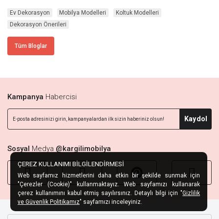
Ev Dekorasyon
Mobilya Modelleri
Koltuk Modelleri
Dekorasyon Önerileri
Tüm Bloglar
Kampanya
Habercisi
Kaydol
Sosyal
Medya
@kargilimobilya
ÇEREZ KULLANIMI BİLGİLENDİRMESİ
Web sayfamız hizmetlerini daha etkin bir şekilde sunmak için
"Çerezler (Cookie)" kullanmaktayız. Web sayfamızı kullanarak
çerez kullanımını kabul etmiş sayılırsınız. Detaylı bilgi için "
Gizlilik
ve Güvenlik Politikamız
" sayfamızı inceleyiniz.