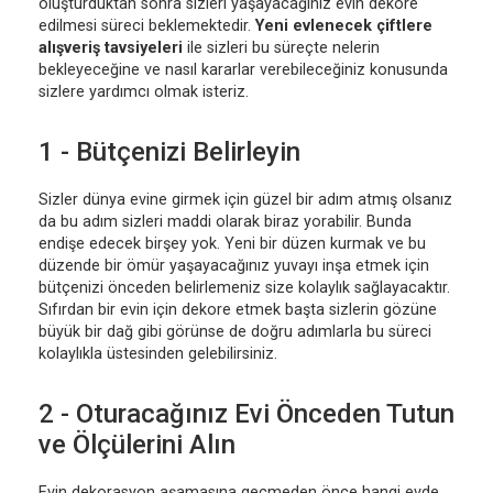
oluşturduktan sonra sizleri yaşayacağınız evin dekore
edilmesi süreci beklemektedir.
Yeni evlenecek çiftlere
alışveriş tavsiyeleri
ile sizleri bu süreçte nelerin
bekleyeceğine ve nasıl kararlar verebileceğiniz konusunda
sizlere yardımcı olmak isteriz.
1 - Bütçenizi Belirleyin
Sizler dünya evine girmek için güzel bir adım atmış olsanız
da bu adım sizleri maddi olarak biraz yorabilir. Bunda
endişe edecek birşey yok. Yeni bir düzen kurmak ve bu
düzende bir ömür yaşayacağınız yuvayı inşa etmek için
bütçenizi önceden belirlemeniz size kolaylık sağlayacaktır.
Sıfırdan bir evin için dekore etmek başta sizlerin gözüne
büyük bir dağ gibi görünse de doğru adımlarla bu süreci
kolaylıkla üstesinden gelebilirsiniz.
2 - Oturacağınız Evi Önceden Tutun
ve Ölçülerini Alın
Evin dekorasyon aşamasına geçmeden önce hangi evde