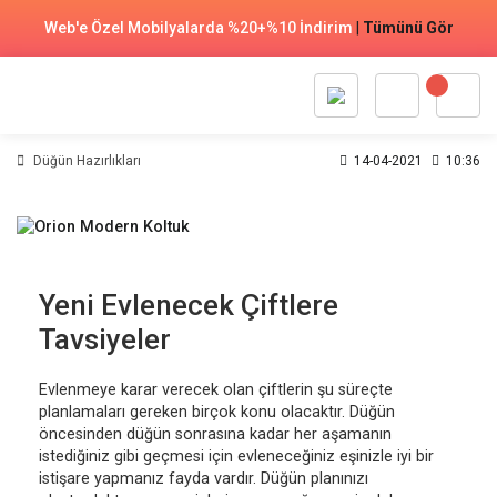
Web'e Özel Mobilyalarda %20+%10 İndirim
|
Tümünü Gör
Düğün Hazırlıkları
14-04-2021
10:36
Yeni Evlenecek Çiftlere
Tavsiyeler
Evlenmeye karar verecek olan çiftlerin şu süreçte
planlamaları gereken birçok konu olacaktır. Düğün
öncesinden düğün sonrasına kadar her aşamanın
istediğiniz gibi geçmesi için evleneceğiniz eşinizle iyi bir
istişare yapmanız fayda vardır. Düğün planınızı