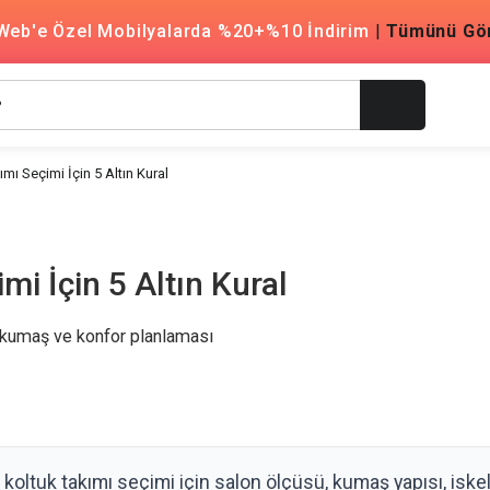
Web'e Özel Mobilyalarda %20+%10 İndirim
|
Tümünü Gö
mı Seçimi İçin 5 Altın Kural
i İçin 5 Altın Kural
koltuk takımı seçimi için salon ölçüsü, kumaş yapısı, iske