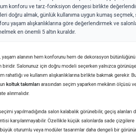
urum konforu ve tarz-fonksiyon dengesi birlikte değerlendiri
üleri doğru almak, günlük kullanıma uygun kumaş seçmek, 
foru yaşam alışkanlıklarına göre değerlendirmek ve salon
elmek en önemli 5 altın kuraldır.
i, yaşam alanının hem konforunu hem de dekorasyon bütünlüğünü
n biridir. Salonunuz için doğru modeli seçerken yalnızca görünüşe
um rahatlığı ve kullanım alışkanlıklarına birlikte bakmak gerekir. B
gun
koltuk takımları
arasından seçim yaparken mekânın ölçüsü ve
te alınmalıdır.
eçimi yapılmadığında salon kalabalık görünebilir, geçiş alanları d
tisi karşılanmayabilir. Özellikle küçük salonlarda sade çizgilere
 büyük oturumlu veya modüler tasarımlar daha dengeli bir görünüm