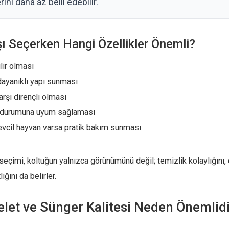
rini daha az belli edebilir.
ı Seçerken Hangi Özellikler Önemli?
lir olması
dayanıklı yapı sunması
rşı dirençli olması
a durumuna uyum sağlaması
vcil hayvan varsa pratik bakım sunması
çimi, koltuğun yalnızca görünümünü değil; temizlik kolaylığını, d
ığını da belirler.
elet ve Sünger Kalitesi Neden Önemlid