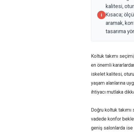
kalitesi, ot
Kısaca; ölç
aramak, kon
tasarıma yön
Koltuk takımı seçim
en önemli kararlarda
iskelet kalitesi, otur
yaşam alanlarına uy
ihtiyacı mutlaka dikka
Doğru koltuk takımı s
vadede konfor beklen
geniş salonlarda ise