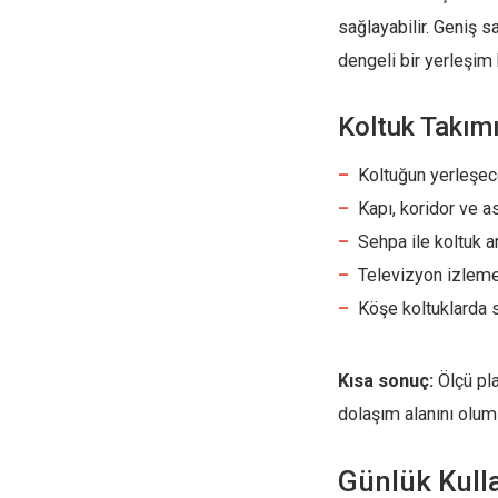
sağlayabilir. Geniş 
dengeli bir yerleşim 
Koltuk Takımı
Koltuğun yerleşec
Kapı, koridor ve a
Sehpa ile koltuk a
Televizyon izleme
Köşe koltuklarda 
Kısa sonuç:
Ölçü pla
dolaşım alanını olums
Günlük Kull