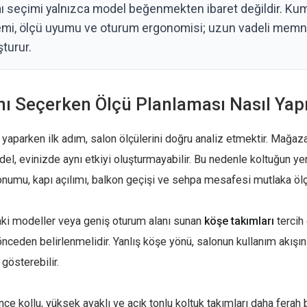
ı seçimi yalnızca model beğenmekten ibaret değildir. Kum
temi, ölçü uyumu ve oturum ergonomisi; uzun vadeli memn
şturur.
mı Seçerken Ölçü Planlaması Nasıl Yap
 yaparken ilk adım, salon ölçülerini doğru analiz etmektir. Mağa
del, evinizde aynı etkiyi oluşturmayabilir. Bu nedenle koltuğun y
numu, kapı açılımı, balkon geçişi ve sehpa mesafesi mutlaka ölç
aki modeller veya geniş oturum alanı sunan
köşe takımları
tercih
ceden belirlenmelidir. Yanlış köşe yönü, salonun kullanım akışını
gösterebilir.
ce kollu, yüksek ayaklı ve açık tonlu koltuk takımları daha ferah