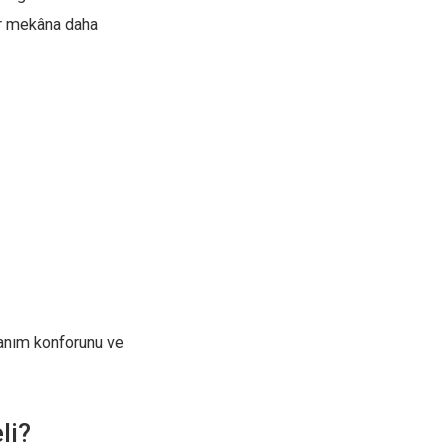
er mekâna daha
lanım konforunu ve
li?