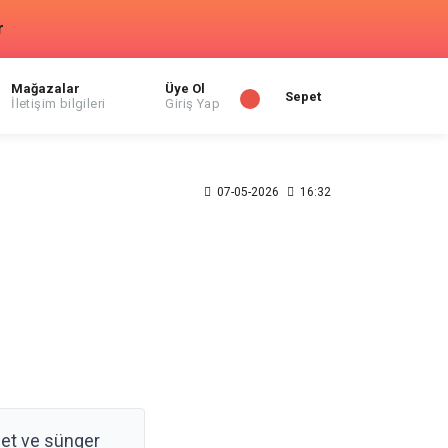
r
Mağazalar
Üye Ol
Sepet
İletişim bilgileri
Giriş Yap
07-05-2026
16:32
let ve sünger