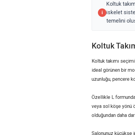
Koltuk takım
iskelet sis
temelini olu
Koltuk Takı
Koltuk takımı seçimi
ideal görünen bir mo
uzunluğu, pencere ko
Özellikle L formund
veya sol köşe yönü ön
olduğundan daha dar 
Salonunuz küçükse in