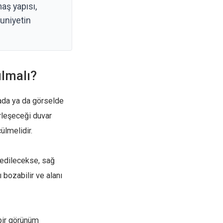
aş yapısı,
uniyetin
ılmalı?
zada ya da görselde
erleşeceği duvar
ülmelidir.
 edilecekse, sağ
 bozabilir ve alanı
 bir görünüm