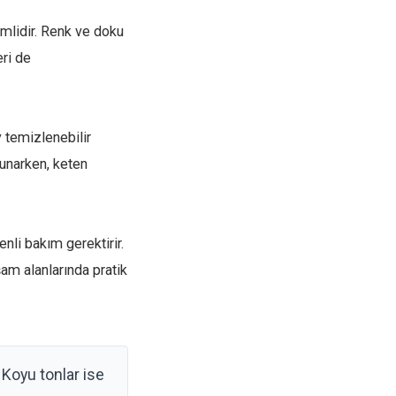
mlidir. Renk ve doku
eri de
 temizlenebilir
unarken, keten
nli bakım gerektirir.
şam alanlarında pratik
Koyu tonlar ise