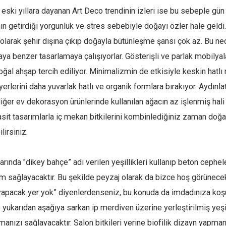
eski yıllara dayanan Art Deco trendinin izleri ise bu sebeple gün 
nın getirdiği yorgunluk ve stres sebebiyle doğayı özler hale geld
olarak şehir dışına çıkıp doğayla bütünleşme şansı çok az. Bu ned
aya benzer tasarlamaya çalışıyorlar. Gösterişli ve parlak mobilyala
ğal ahşap tercih ediliyor. Minimalizmin de etkisiyle keskin hatlı
erlerini daha yuvarlak hatlı ve organik formlara bırakıyor. Aydınl
iğer ev dekorasyon ürünlerinde kullanılan ağacın az işlenmiş hali
sit tasarımlarla iç mekan bitkilerini kombinlediğiniz zaman doğ
lirsiniz.
larında "dikey bahçe” adı verilen yeşillikleri kullanıp beton cephe
um sağlayacaktır. Bu şekilde peyzaj olarak da bizce hoş görünecek
 yapacak yer yok” diyenlerdenseniz, bu konuda da imdadınıza ko
ukarıdan aşağıya sarkan ip merdiven üzerine yerleştirilmiş yeşil b
nızı sağlayacaktır. Salon bitkileri yerine biofilik dizayn yapman