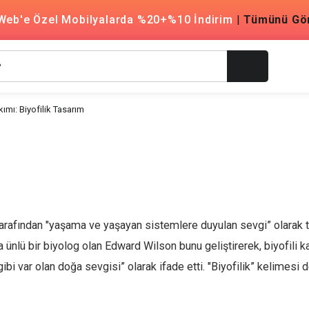
Web'e Özel Mobilyalarda %20+%10 İndirim
|
Tümünü Gö
ımı: Biyofilik Tasarım
tarafından "yaşama ve yaşayan sistemlere duyulan sevgi” olarak 
ünlü bir biyolog olan Edward Wilson bunu geliştirerek, biyofili k
bi var olan doğa sevgisi” olarak ifade etti. "Biyofilik” kelimesi