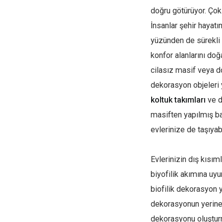
doğru götürüyor. Çok 
İnsanlar şehir hayatı
yüzünden de sürekli 
konfor alanlarını doğ
cilasız masif veya do
dekorasyon objeleri y
koltuk takımları
ve d
masiften yapılmış ba
evlerinize de taşıyabi
Evlerinizin dış kısım
biyofilik akımına uy
biofilik dekorasyon
dekorasyonun yerine y
dekorasyonu oluşturma