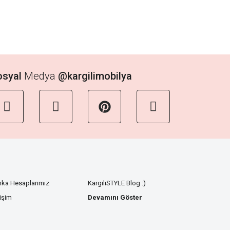
osyal
Medya
@kargilimobilya
nka Hesaplarımız
KargılıSTYLE Blog :)
tişim