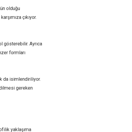
tün olduğu
karşımıza çıkıyor.
 gösterebilir. Ayrıca
nzer formları
 da isimlendiriliyor.
 edilmesi gereken
yofilik yaklaşıma