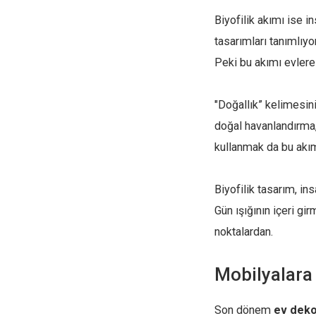
Biyofilik akımı ise i
tasarımları tanımlıy
Peki bu akımı evlere 
"Doğallık” kelimesin
doğal havanlandırma,
kullanmak da bu akım
Biyofilik tasarım, in
Gün ışığının içeri g
noktalardan.
Mobilyalara 
Son dönem
ev deko