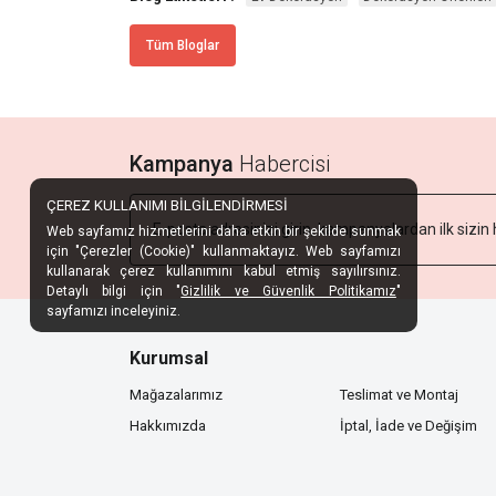
Tüm Bloglar
Kampanya
Habercisi
ÇEREZ KULLANIMI BİLGİLENDİRMESİ
Web sayfamız hizmetlerini daha etkin bir şekilde sunmak
için "Çerezler (Cookie)" kullanmaktayız. Web sayfamızı
kullanarak çerez kullanımını kabul etmiş sayılırsınız.
Detaylı bilgi için "
Gizlilik ve Güvenlik Politikamız
"
sayfamızı inceleyiniz.
Kurumsal
Mağazalarımız
Teslimat ve Montaj
Hakkımızda
İptal, İade ve Değişim
Keşfet