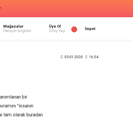
r
Mağazalar
Üye Ol
Sepet
İletişim bilgileri
Giriş Yap
03-01-2020
16:54
tanımlanan bir
avramını "insanın
 de tam olarak buradan