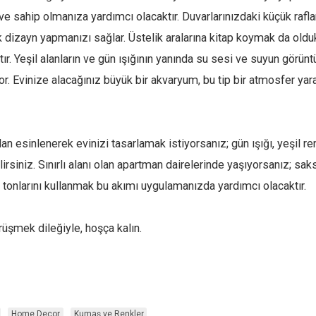
e sahip olmanıza yardımcı olacaktır. Duvarlarınızdaki küçük rafları 
k dizayn yapmanızı sağlar. Üstelik aralarına kitap koymak da old
r. Yeşil alanların ve gün ışığının yanında su sesi ve suyun görünt
r. Evinize alacağınız büyük bir akvaryum, bu tip bir atmosfer yar
an esinlenerek evinizi tasarlamak istiyorsanız; gün ışığı, yeşil ren
irsiniz. Sınırlı alanı olan apartman dairelerinde yaşıyorsanız; saks
k tonlarını kullanmak bu akımı uygulamanızda yardımcı olacaktır.
rüşmek dileğiyle, hoşça kalın.
Home Decor
Kumaş ve Renkler