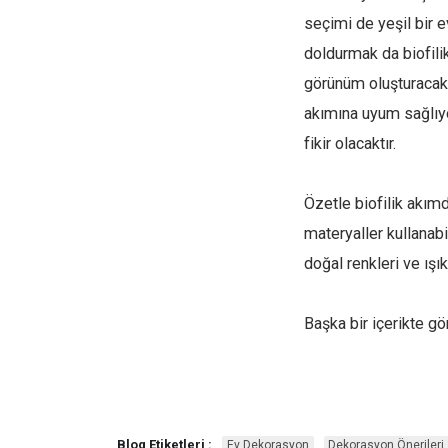
seçimi de yeşil bir ev
doldurmak da biofili
görünüm oluşturacaktı
akımına uyum sağlıyo
fikir olacaktır.
Özetle biofilik akımd
materyaller kullanabil
doğal renkleri ve ışı
Başka bir içerikte gö
Blog Etiketleri :
Ev Dekorasyon
Dekorasyon Önerileri