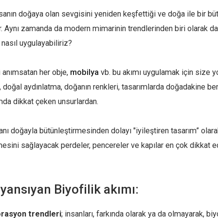
nsanın doğaya olan sevgisini yeniden keşfettiği ve doğa ile bir bü
or. Aynı zamanda da modern mimarinin trendlerinden biri olarak da 
nasıl uygulayabiliriz?
i anımsatan her obje,
mobilya
vb. bu akımı uygulamak için size yol
 doğal aydınlatma, doğanın renkleri, tasarımlarda doğadakine be
da dikkat çeken unsurlardan.
sanı doğayla bütünleştirmesinden dolayı "iyileştiren tasarım” olarak
irmesini sağlayacak perdeler, pencereler ve kapılar en çok dikkat
yansıyan Biyofilik akımı:
rasyon trendleri
; insanları, farkında olarak ya da olmayarak, bi