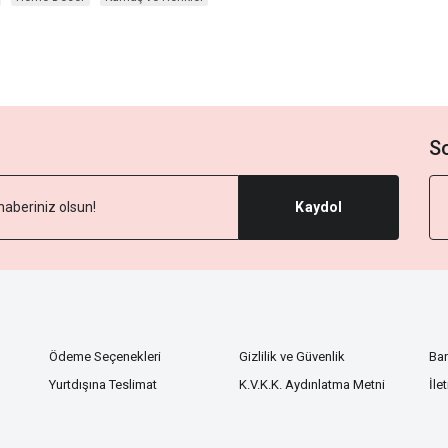
S
Kaydol
Ödeme Seçenekleri
Gizlilik ve Güvenlik
Ba
Yurtdışına Teslimat
K.V.K.K. Aydınlatma Metni
İle