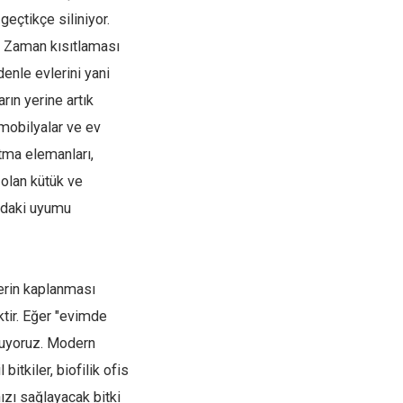
geçtikçe siliniyor.
i. Zaman kısıtlaması
enle evlerini yani
rın yerine artık
 mobilyalar ve ev
atma elemanları,
 olan kütük ve
adaki uyumu
lerin kaplanması
tir. Eğer "evimde
şuyoruz. Modern
itkiler, biofilik ofis
ızı sağlayacak bitki